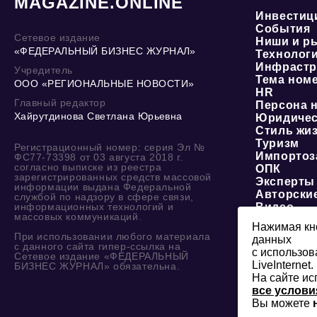
MAGAZINE.ONLINE
Инвестиц
События
Сетевое издание
Ниши и р
«ФЕДЕРАЛЬНЫЙ БИЗНЕС ЖУРНАЛ»
Технолог
Инфрастр
Учредитель
Тема ном
ООО «РЕГИОНАЛЬНЫЕ НОВОСТИ»
HR
Главный редактор
Персона 
Хайрутдинова Светлана Юрьевна
Юридичес
Стиль жи
Туризм
Регистрационный номер: серия Эл №
Импортоз
ФС77-73398 от 03 августа 2018 г.
согласно выписке из реестра
ОПК
зарегистрированных средств массовой
Эксперты
информации выдана Федеральной
Авторски
службой по надзору в сфере связи,
информационных технологий и
Видео
массовых коммуникаций.
Нажимая кно
При использовании любого материала
данных
с данного сайта гипер-ссылка на
с использов
Сетевое издание «ФЕДЕРАЛЬНЫЙ
LiveInternet.
БИЗНЕС ЖУРНАЛ» обязательна.
На сайте ис
все услови
Вы можете