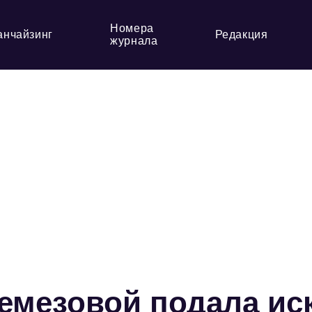
Номера
анчайзинг
Редакция
журнала
емезовой подала ис