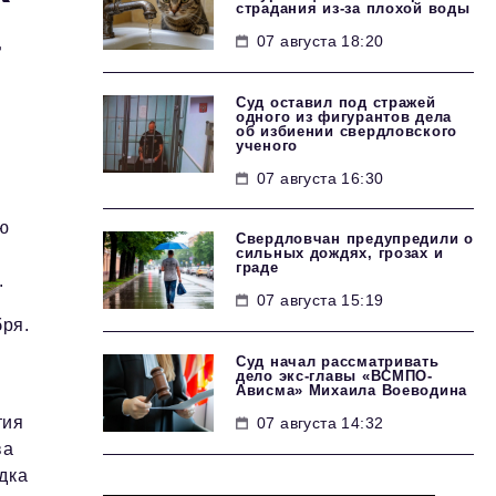
страдания из-за плохой воды
07 августа 18:20
Суд оставил под стражей
одного из фигурантов дела
об избиении свердловского
ученого
07 августа 16:30
ию
Свердловчан предупредили о
сильных дождях, грозах и
граде
.
07 августа 15:19
бря.
Суд начал рассматривать
дело экс-главы «ВСМПО-
Ависма» Михаила Воеводина
тия
07 августа 14:32
ва
дка