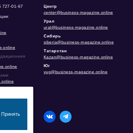
5 727-01-67
Центр
center@business-magazine.online
кции:
Урал
ural@business-magazine.online
ine
Сибирь
siberia@business-magazine.online
.online
Татарстан
едакционная
Kazan@business-magazine.online
Юг
e.online
yug@business-magazine.online
рами
.online
еграм
Принять
назначенный для лиц