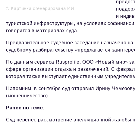
предост
© Картинка сгенерирована ИИ
поддер
и инди
туристской инфраструктуры, на условиях софинанс
говорится в материалах суда.
Предварительное судебное заседание назначено на 2
судебному разбирательству «предлагается заинтерес
По данным сервиса Rusprofile, ООО «Новый мир» за
сфере организации отдыха и развлечений. С феврал
которая также выступает единственным учредителем
Напомним, в сентябре суд отправил Ирину Чемезов
(мошенничество).
Ранее по теме
:
Суд перенес рассмотрение апелляционной жалобы 