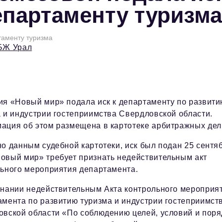
епартаменту туризма
таменту туризма
БЖ Урал
я «Новый мир» подала иск к департаменту по развит
 и индустрии гостеприимства Свердловской области.
ация об этом размещена в картотеке арбитражных дел
о данным судебной картотеки, иск был подан 25 сентя
овый мир» требует признать недействительным акт
ьного мероприятия департамента.
знании недействительным Акта контрольного мероприя
мента по развитию туризма и индустрии гостеприимст
вской области «По соблюдению целей, условий и поря