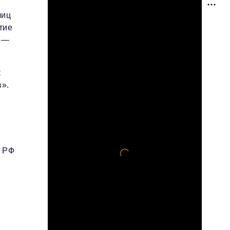
лиц
тие
» —
к
в».
К РФ