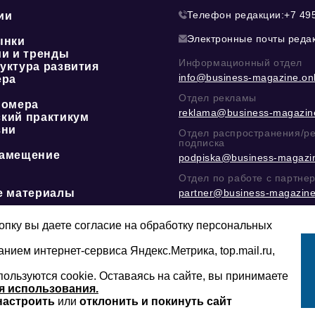
Телефон редакции:
+7 49
ии
Электронные почты реда
ынки
ии и тренды
Информационный отдел
уктура развития
info@business-magazine.onl
ера
Отдел рекламы
номера
reklama@business-magazine
кий практикум
зни
Отдел распространения/р
подписка
амещение
podpiska@business-magazin
Отдел по работе с партне
е материалы
partner@business-magazine
Написать директору в тел
@mazov
или
MAX
пку вы даете согласие на обработку персональных
анием интернет-сервиса Яндекс.Метрика, top.mail.ru,
пользуются cookie. Оставаясь на сайте, вы принимаете
Сайт может содержать контент, не пред
16+
младше 16-ти лет.
я использования.
настроить
или
отклонить и покинуть сайт