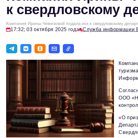
к свердловскому д
Компания Ирины Чемезовой подала иск к свердловскому депар
17:32; 03 октября 2025 года
Служба информации 
Компани
туризма
Информ
Согласн
ООО «Н
контрол
«О при
Департа
Свердло