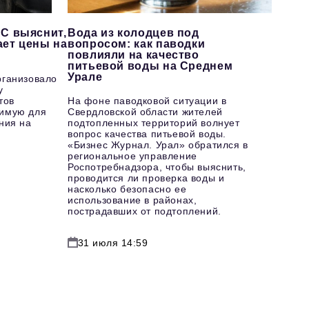
С выяснит,
Вода из колодцев под
ает цены на
вопросом: как паводки
повлияли на качество
питьевой воды на Среднем
Урале
рганизовало
у
тов
На фоне паводковой ситуации в
имую для
Свердловской области жителей
ния на
подтопленных территорий волнует
вопрос качества питьевой воды.
«Бизнес Журнал. Урал» обратился в
региональное управление
Роспотребнадзора, чтобы выяснить,
проводится ли проверка воды и
насколько безопасно ее
использование в районах,
пострадавших от подтоплений.
31 июля 14:59