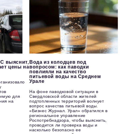
С выяснит,
Вода из колодцев под
ает цены на
вопросом: как паводки
повлияли на качество
питьевой воды на Среднем
Урале
рганизовало
у
тов
На фоне паводковой ситуации в
имую для
Свердловской области жителей
ния на
подтопленных территорий волнует
вопрос качества питьевой воды.
«Бизнес Журнал. Урал» обратился в
региональное управление
Роспотребнадзора, чтобы выяснить,
проводится ли проверка воды и
насколько безопасно ее