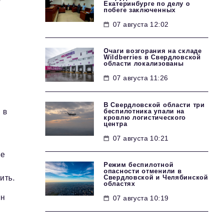
Екатеринбурге по делу о
побеге заключенных
07 августа 12:02
Очаги возгорания на складе
Wildberries в Свердловской
области локализованы
07 августа 11:26
В Свердловской области три
беспилотника упали на
 в
кровлю логистического
центра
07 августа 10:21
це
Режим беспилотной
опасности отменили в
Свердловской и Челябинской
ить.
областях
ин
07 августа 10:19
и