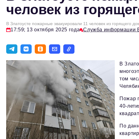
человек из горяще
В Златоусте пожарные эвакуировали 11 человек из горящего до
17:59; 13 октября 2025 года
Служба информации 
В Злато
многоэт
том чис
Челябин
Пожар п
40-лет
квадрат
По данн
квартир