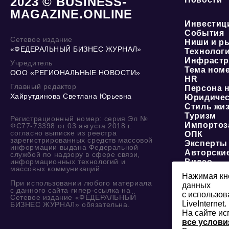
2023 © BUSINESS-
MAGAZINE.ONLINE
Инвестиц
События
Сетевое издание
Ниши и р
«ФЕДЕРАЛЬНЫЙ БИЗНЕС ЖУРНАЛ»
Технолог
Инфрастр
Учредитель
Тема ном
ООО «РЕГИОНАЛЬНЫЕ НОВОСТИ»
HR
Главный редактор
Персона 
Хайрутдинова Светлана Юрьевна
Юридичес
Стиль жи
Туризм
Регистрационный номер: серия Эл №
Импортоз
ФС77-73398 от 03 августа 2018 г.
согласно выписке из реестра
ОПК
зарегистрированных средств массовой
Эксперты
информации выдана Федеральной
Авторски
службой по надзору в сфере связи,
информационных технологий и
Видео
массовых коммуникаций.
Нажимая кно
При использовании любого материала
данных
с данного сайта гипер-ссылка на
с использов
Сетевое издание «ФЕДЕРАЛЬНЫЙ
LiveInternet.
БИЗНЕС ЖУРНАЛ» обязательна.
На сайте ис
все услови