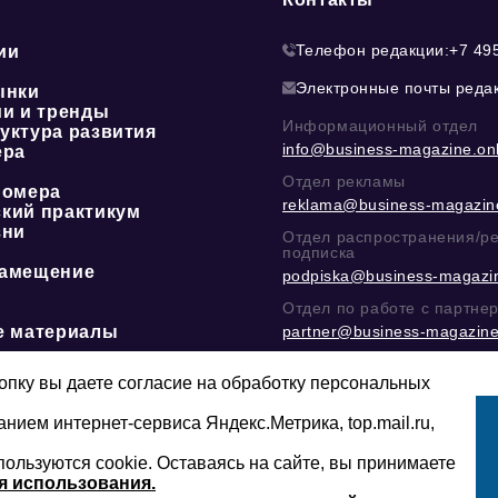
Телефон редакции:
+7 49
ии
Электронные почты реда
ынки
ии и тренды
Информационный отдел
уктура развития
info@business-magazine.onl
ера
Отдел рекламы
номера
reklama@business-magazine
кий практикум
зни
Отдел распространения/р
подписка
амещение
podpiska@business-magazin
Отдел по работе с партне
е материалы
partner@business-magazine
Написать директору в тел
@mazov
или
MAX
пку вы даете согласие на обработку персональных
анием интернет-сервиса Яндекс.Метрика, top.mail.ru,
пользуются cookie. Оставаясь на сайте, вы принимаете
Сайт может содержать контент, не пред
16+
младше 16-ти лет.
я использования.