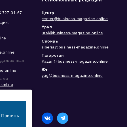
5 727-01-67
Центр
center@business-magazine.online
кции:
Урал
ural@business-magazine.online
ine
Сибирь
siberia@business-magazine.online
.online
Татарстан
едакционная
Kazan@business-magazine.online
Юг
e.online
yug@business-magazine.online
рами
.online
еграм
Принять
назначенный для лиц