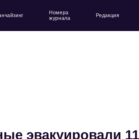
Номера
анчайзинг
Редакция
журнала
ные эвакуировали 1