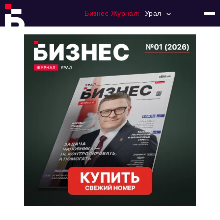
Бизнес Журнал:
Урал
Главная
Франчайзинг
Номера журнала
Контакты
Категории:
Альтернатива
Стиль жизни
Тема номера
HR
Персона номера