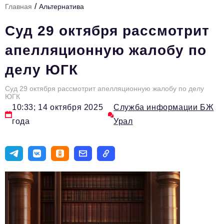
/
Главная
Альтернатива
Инфраструктура развития
Суд 29 октября рассмотрит
Технологии и тренды
апелляционную жалобу по
Ниши и рынки
делу ЮГК
Цитаты
Суд 29 октября рассмотрит апелляционную жалобу по делу
Туризм
ЮГК
10:33; 14 октября 2025
Служба информации БЖ
Новости
года
Урал
Импортозамещение
ИННОПРОМ
Топ-100 влиятельных людей Свердловской области
Авторские материалы
Видео
ТОП-100 влиятельных людей — 2025