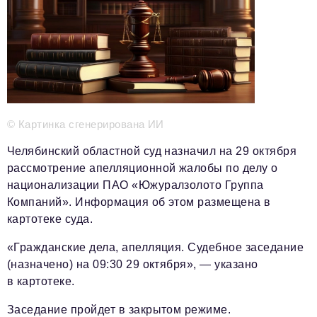
Телефон редакции:
+7 495 727-01-67
Электронные почты редакции:
Информационный отдел
info@business-magazine.online
Отдел рекламы
© Картинка сгенерирована ИИ
reklama@business-magazine.online
Отдел распространения/редакционная подписка
Челябинский областной суд назначил на 29 октября
podpiska@business-magazine.online
рассмотрение апелляционной жалобы по делу о
Отдел по работе с партнерами
национализации ПАО «Южуралзолото Группа
partner@business-magazine.online
Компаний». Информация об этом размещена в
картотеке суда.
«Гражданские дела, апелляция. Судебное заседание
(назначено) на 09:30 29 октября», — указано
в картотеке.
Заседание пройдет в закрытом режиме.