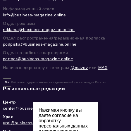
Информационный отдел
info@business-magazine.online
Отдел рекламы
reklama@business-magazine.online
Отдел распространения/редакционная подписка
podpiska@business-magazine.online
Отдел по работе с партнерами
partner@business-magazine.online
Написать директору в телеграм
@mazov
или
MAX
16+
Сайт может содержать контент, не предназначенный для лиц младше 16-ти лет.
Региональные редакции
Центр
center@business-magazine.online
Нажимая кнопку вы
даете согласие на
Урал
обработку
ural@business-magazine.online
персональных данных