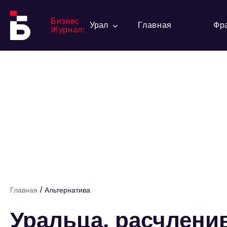
Бизнес
Урал
Главная
Фр
Журнал:
/
Главная
Альтернатива
Уральца, расчленив