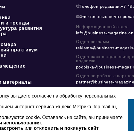
Телефон редакции:
+7 49
ии
Электронные почты реда
ынки
ии и тренды
Информационный отдел
уктура развития
info@business-magazine.onl
ера
Отдел рекламы
номера
reklama@business-magazine
кий практикум
зни
Отдел распространения/р
подписка
амещение
podpiska@business-magazin
Отдел по работе с партне
е материалы
partner@business-magazine
Написать директору в тел
@mazov
или
MAX
пку вы даете согласие на обработку персональных
анием интернет-сервиса Яндекс.Метрика, top.mail.ru,
пользуются cookie. Оставаясь на сайте, вы принимаете
Сайт может содержать контент, не пред
16+
младше 16-ти лет.
я использования.
настроить
или
отклонить и покинуть сайт