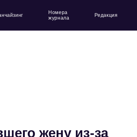
Номера
анчайзинг
Редакция
журнала
шего жену из-за