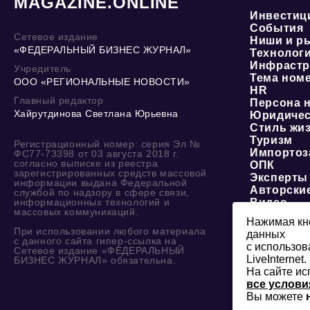
MAGAZINE.ONLINE
Инвестиц
События
Сетевое издание
Ниши и р
«ФЕДЕРАЛЬНЫЙ БИЗНЕС ЖУРНАЛ»
Технолог
Инфрастр
Учредитель
Тема ном
ООО «РЕГИОНАЛЬНЫЕ НОВОСТИ»
HR
Главный редактор
Персона 
Хайрутдинова Светлана Юрьевна
Юридичес
Стиль жи
Туризм
Регистрационный номер: серия Эл №
Импортоз
ФС77-73398 от 03 августа 2018 г.
согласно выписке из реестра
ОПК
зарегистрированных средств массовой
Эксперты
информации выдана Федеральной
Авторски
службой по надзору в сфере связи,
информационных технологий и
Видео
массовых коммуникаций.
Нажимая кно
При использовании любого материала
данных
с данного сайта гипер-ссылка на
с использов
Сетевое издание «ФЕДЕРАЛЬНЫЙ
LiveInternet.
БИЗНЕС ЖУРНАЛ» обязательна.
На сайте ис
все услови
Вы можете