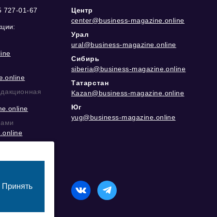
5 727-01-67
Центр
center@business-magazine.online
кции:
Урал
ural@business-magazine.online
ine
Сибирь
siberia@business-magazine.online
.online
Татарстан
едакционная
Kazan@business-magazine.online
Юг
e.online
yug@business-magazine.online
рами
.online
еграм
Принять
назначенный для лиц