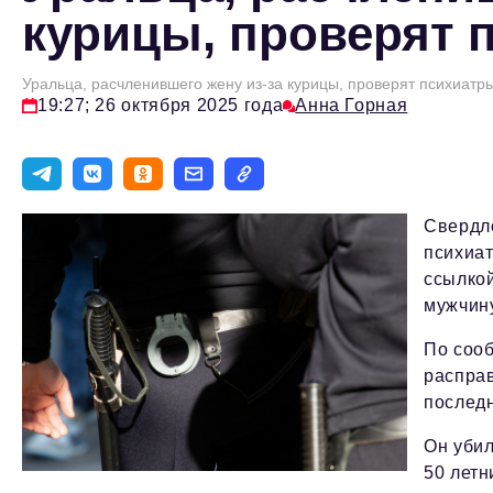
курицы, проверят 
Уральца, расчленившего жену из-за курицы, проверят психиатр
19:27; 26 октября 2025 года
Анна Горная
Свердло
психиат
ссылкой
мужчину
По соо
расправ
последн
Он убил
50 летн