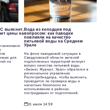
С выяснит,
Вода из колодцев под
ает цены на
вопросом: как паводки
повлияли на качество
питьевой воды на Среднем
Урале
рганизовало
у
тов
На фоне паводковой ситуации в
имую для
Свердловской области жителей
ния на
подтопленных территорий волнует
вопрос качества питьевой воды.
«Бизнес Журнал. Урал» обратился в
региональное управление
Роспотребнадзора, чтобы выяснить,
проводится ли проверка воды и
насколько безопасно ее
использование в районах,
пострадавших от подтоплений.
31 июля 14:59