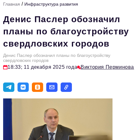
/
Главная
Инфраструктура развития
Инфраструктура развития
Денис Паслер обозначил
Технологии и тренды
планы по благоустройству
Ниши и рынки
свердловских городов
Цитаты
Денис Паслер обозначил планы по благоустройству
Туризм
свердловских городов
18:33; 11 декабря 2025 года
Виктория Перминова
Новости
Импортозамещение
ИННОПРОМ
Топ-100 влиятельных людей Свердловской области
Авторские материалы
Видео
ТОП-100 влиятельных людей — 2025