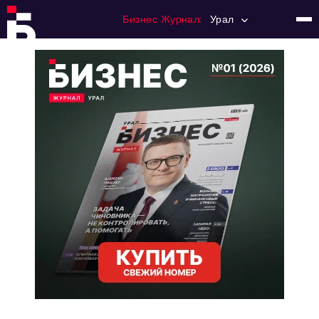
Бизнес Журнал:
Урал
Главная
Франчайзинг
Номера журнала
Контакты
Категории:
Альтернатива
Стиль жизни
Тема номера
HR
Персона номера