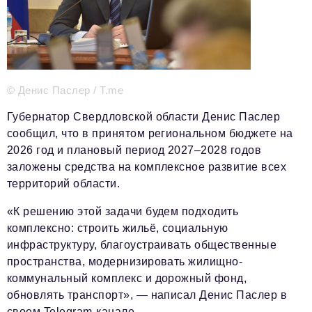
Телефон редакции:
+7 495 727-01-67
Электронные почты редакции:
Информационный отдел
© Денис Паслер / T.me
info@business-magazine.online
Отдел рекламы
Губернатор Свердловской области Денис Паслер
reklama@business-magazine.online
сообщил, что в принятом региональном бюджете на
Отдел распространения/редакционная подписка
2026 год и плановый период 2027–2028 годов
podpiska@business-magazine.online
заложены средства на комплексное развитие всех
Отдел по работе с партнерами
территорий области.
partner@business-magazine.online
«К решению этой задачи будем подходить
комплексно: строить жильё, социальную
инфраструктуру, благоустраивать общественные
пространства, модернизировать жилищно-
коммунальный комплекс и дорожный фонд,
обновлять транспорт», — написал Денис Паслер в
своем Telegram-канале.