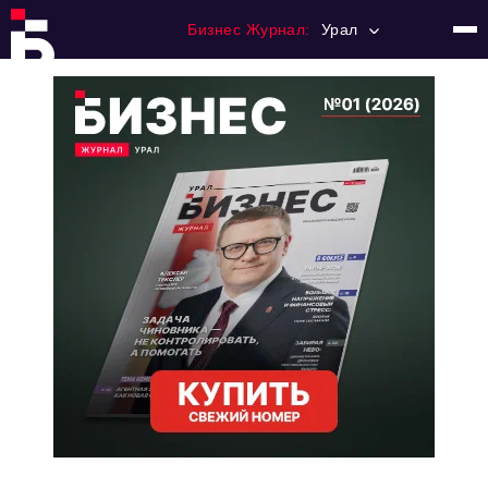
Бизнес Журнал:
Урал
Главная
Франчайзинг
Номера журнала
Контакты
Категории:
Альтернатива
Стиль жизни
Тема номера
HR
Персона номера