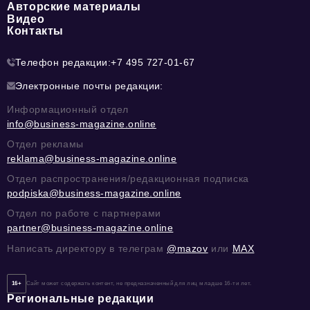
Авторские материалы
Видео
Контакты
Телефон редакции:
+7 495 727-01-67
Электронные почты редакции:
Информационный отдел
info@business-magazine.online
Отдел рекламы
reklama@business-magazine.online
Отдел распространения/редакционная подписка
podpiska@business-magazine.online
Отдел по работе с партнерами
partner@business-magazine.online
Написать директору в телеграм
@mazov
или
MAX
16+
Сайт может содержать контент, не предназначенный для лиц младше 16-ти лет.
Региональные редакции