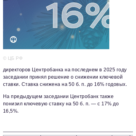
Телефон редакции:
+7 495 727-01-67
Электронные почты редакции:
Информационный отдел
info@business-magazine.online
Отдел рекламы
reklama@business-magazine.online
© ЦБ РФ
Отдел распространения/редакционная подписка
директоров Центробанка на последнем в 2025 году
podpiska@business-magazine.online
заседании принял решение о снижении ключевой
Отдел по работе с партнерами
ставки. Ставка снижена на 50 б. п. до 16% годовых.
partner@business-magazine.online
На предыдущем заседании Центробанк также
понизил ключевую ставку на 50 б. п. — с 17% до
16,5%.