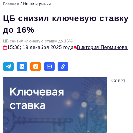
/
Главная
Ниши и рынки
Инфраструктура развития
ЦБ снизил ключевую ставку
Технологии и тренды
до 16%
Ниши и рынки
ЦБ снизил ключевую ставку до 16%
Цитаты
15:36; 19 декабря 2025 года
Виктория Перминова
Туризм
Новости
Импортозамещение
Совет
ИННОПРОМ
Топ-100 влиятельных людей Свердловской области
Авторские материалы
Видео
ТОП-100 влиятельных людей — 2025