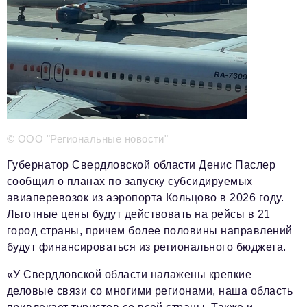
Телефон редакции:
+7 495 727-01-67
Электронные почты редакции:
Информационный отдел
info@business-magazine.online
Отдел рекламы
reklama@business-magazine.online
© ООО "Региональные новости"
Отдел распространения/редакционная подписка
podpiska@business-magazine.online
Губернатор Свердловской области Денис Паслер
Отдел по работе с партнерами
сообщил о планах по запуску субсидируемых
partner@business-magazine.online
авиаперевозок из аэропорта Кольцово в 2026 году.
Льготные цены будут действовать на рейсы в 21
город страны, причем более половины направлений
будут финансироваться из регионального бюджета.
«У Свердловской области налажены крепкие
деловые связи со многими регионами, наша область