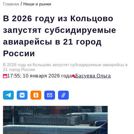
/
Главная
Ниши и рынки
Инфраструктура развития
В 2026 году из Кольцово
Технологии и тренды
запустят субсидируемые
Ниши и рынки
авиарейсы в 21 город
Цитаты
России
Туризм
Новости
В 2026 году из Кольцово запустят субсидируемые авиарейсы в
21 город России
17:55; 10 января 2026 года
Басуева Ольга
Импортозамещение
ИННОПРОМ
Топ-100 влиятельных людей Свердловской области
Авторские материалы
Видео
ТОП-100 влиятельных людей — 2025