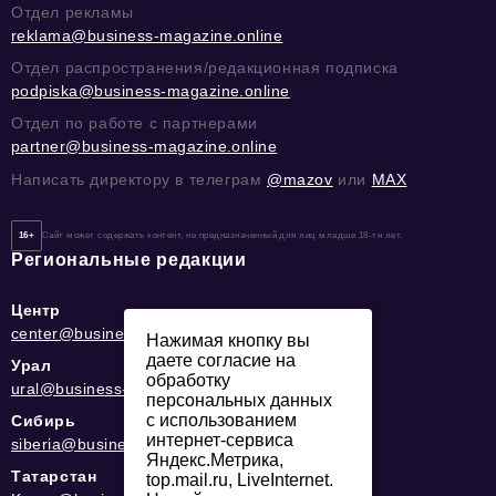
Отдел рекламы
reklama@business-magazine.online
Отдел распространения/редакционная подписка
podpiska@business-magazine.online
Отдел по работе с партнерами
partner@business-magazine.online
Написать директору в телеграм
@mazov
или
MAX
16+
Сайт может содержать контент, не предназначенный для лиц младше 16-ти лет.
Региональные редакции
Центр
center@business-magazine.online
Нажимая кнопку вы
даете согласие на
Урал
обработку
ural@business-magazine.online
персональных данных
с использованием
Сибирь
интернет-сервиса
siberia@business-magazine.online
Яндекс.Метрика,
Татарстан
top.mail.ru, LiveInternet.