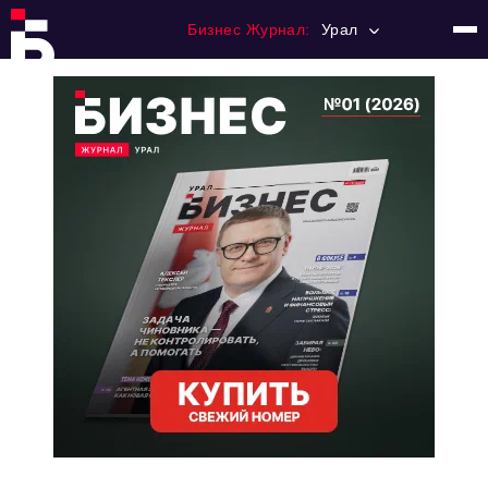
Бизнес Журнал:
Урал
Главная
Франчайзинг
Номера журнала
Контакты
Категории:
Альтернатива
Стиль жизни
Тема номера
HR
Персона номера