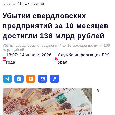
/
Главная
Ниши и рынки
Инфраструктура развития
Убытки свердловских
Технологии и тренды
предприятий за 10 месяцев
Ниши и рынки
достигли 138 млрд рублей
Цитаты
Убытки свердловских предприятий за 10 месяцев достигли 138
Туризм
млрд рублей
13:07; 14 января 2026
Служба информации БЖ
Новости
года
Урал
Импортозамещение
ИННОПРОМ
Топ-100 влиятельных людей Свердловской области
В
Авторские материалы
Видео
ТОП-100 влиятельных людей — 2025