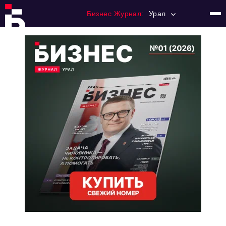
Бизнес Журнал:
Урал
Главная
Франчайзинг
Номера журнала
Контакты
Категории:
Альтернатива
Стиль жизни
Тема номера
HR
Персона номера