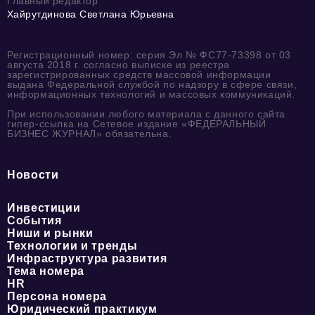
Главный редактор
Хайрутдинова Светлана Юрьевна
Регистрационный номер: серия Эл № ФС77-73398 от 03
августа 2018 г. согласно выписке из реестра
зарегистрированных средств массовой информации
выдана Федеральной службой по надзору в сфере связи,
информационных технологий и массовых коммуникаций.
При использовании любого материала с данного сайта
гипер-ссылка на Сетевое издание «ФЕДЕРАЛЬНЫЙ
БИЗНЕС ЖУРНАЛ» обязательна.
Новости
Инвестиции
События
Ниши и рынки
Технологии и тренды
Инфраструктура развития
Тема номера
HR
Персона номера
Юридический практикум