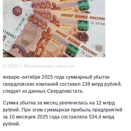
Телефон редакции:
+7 495 727-01-67
Электронные почты редакции:
Информационный отдел
info@business-magazine.online
Отдел рекламы
reklama@business-magazine.online
Отдел распространения/редакционная подписка
© ООО « Региональные новости»
podpiska@business-magazine.online
Отдел по работе с партнерами
январе–октябре 2025 года суммарный убыток
partner@business-magazine.online
свердловских компаний составил 138 млрд рублей,
следует из данных Свердловстата.
Сумма убытка за месяц увеличилась на 12 млрд
рублей. При этом суммарная прибыль предприятий
за 10 месяцев 2025 года составляла 534,4 млрд
рублей.