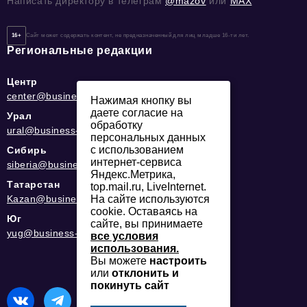
Написать директору в телеграм
@mazov
или
MAX
16+
Сайт может содержать контент, не предназначенный для лиц младше 16-ти лет.
Региональные редакции
Центр
center@business-magazine.online
Нажимая кнопку вы
даете согласие на
Урал
обработку
ural@business-magazine.online
персональных данных
с использованием
Сибирь
интернет-сервиса
siberia@business-magazine.online
Яндекс.Метрика,
Татарстан
top.mail.ru, LiveInternet.
На сайте используются
Kazan@business-magazine.online
cookie. Оставаясь на
Юг
сайте, вы принимаете
yug@business-magazine.online
все условия
использования.
Вы можете
настроить
или
отклонить и
покинуть сайт