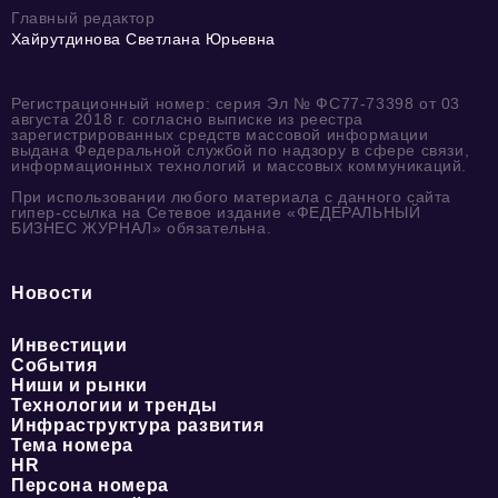
Главный редактор
Хайрутдинова Светлана Юрьевна
Регистрационный номер: серия Эл № ФС77-73398 от 03
августа 2018 г. согласно выписке из реестра
зарегистрированных средств массовой информации
выдана Федеральной службой по надзору в сфере связи,
информационных технологий и массовых коммуникаций.
При использовании любого материала с данного сайта
гипер-ссылка на Сетевое издание «ФЕДЕРАЛЬНЫЙ
БИЗНЕС ЖУРНАЛ» обязательна.
Новости
Инвестиции
События
Ниши и рынки
Технологии и тренды
Инфраструктура развития
Тема номера
HR
Персона номера