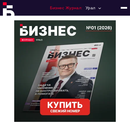
Бизнес Журнал:
Урал
Главная
Франчайзинг
Номера журнала
Контакты
Категории:
Альтернатива
Стиль жизни
Тема номера
HR
Персона номера