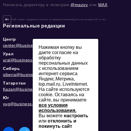
Написать директору в телеграм
@mazov
или
MAX
16+
Сайт может содержать контент, не предназначенный для лиц младше 16-ти лет.
Региональные редакции
Центр
center@business-magazine.online
Нажимая кнопку вы
даете согласие на
Урал
обработку
ural@business-magazine.online
персональных данных
с использованием
Сибирь
интернет-сервиса
siberia@business-magazine.online
Яндекс.Метрика,
Татарстан
top.mail.ru, LiveInternet.
На сайте используются
Kazan@business-magazine.online
cookie. Оставаясь на
Юг
сайте, вы принимаете
yug@business-magazine.online
все условия
использования.
Вы можете
настроить
или
отклонить и
покинуть сайт