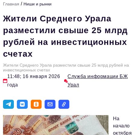
/
Главная
Ниши и рынки
Инфраструктура развития
Жители Среднего Урала
Технологии и тренды
разместили свыше 25 млрд
Ниши и рынки
рублей на инвестиционных
Цитаты
счетах
Туризм
Новости
Жители Среднего Урала разместили свыше 25 млрд рублей на
инвестиционных счетах
11:48; 16 января 2026
Служба информации БЖ
Импортозамещение
года
Урал
ИННОПРОМ
Топ-100 влиятельных людей Свердловской области
Авторские материалы
На
Видео
начало
октября
ТОП-100 влиятельных людей — 2025