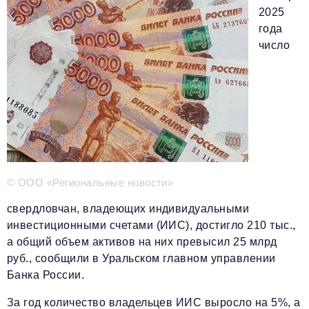
2025
года
Телефон редакции:
+7 495 727-01-67
число
Электронные почты редакции:
Информационный отдел
info@business-magazine.online
Отдел рекламы
reklama@business-magazine.online
Отдел распространения/редакционная подписка
podpiska@business-magazine.online
Отдел по работе с партнерами
© ООО «Региональные новости»
partner@business-magazine.online
свердловчан, владеющих индивидуальными
инвестиционными счетами (ИИС), достигло 210 тыс.,
а общий объем активов на них превысил 25 млрд
руб., сообщили в Уральском главном управлении
Банка России.
За год количество владельцев ИИС выросло на 5%, а