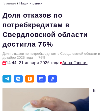
/
Главная
Ниши и рынки
Инфраструктура развития
Доля отказов по
Технологии и тренды
потребкредитам в
Ниши и рынки
Свердловской области
Цитаты
достигла 76%
Туризм
Новости
Доля отказов по потребкредитам в Свердловской области в
декабре 2025 года — 76%
14:44; 21 января 2026 года
Анна Горная
Импортозамещение
ИННОПРОМ
Топ-100 влиятельных людей Свердловской области
В
Авторские материалы
Видео
ТОП-100 влиятельных людей — 2025