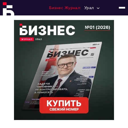
Бизнес Журнал:
Урал
Главная
Франчайзинг
Номера журнала
Контакты
Категории:
Альтернатива
Стиль жизни
Тема номера
HR
Персона номера