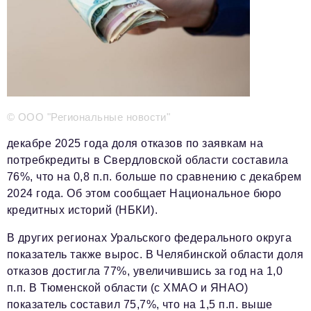
Телефон редакции:
+7 495 727-01-67
Электронные почты редакции:
Информационный отдел
info@business-magazine.online
Отдел рекламы
© ООО "Региональные новости"
reklama@business-magazine.online
декабре 2025 года доля отказов по заявкам на
Отдел распространения/редакционная подписка
потребкредиты в Свердловской области составила
podpiska@business-magazine.online
76%, что на 0,8 п.п. больше по сравнению с декабрем
Отдел по работе с партнерами
2024 года. Об этом сообщает Национальное бюро
partner@business-magazine.online
кредитных историй (НБКИ).
В других регионах Уральского федерального округа
показатель также вырос. В Челябинской области доля
отказов достигла 77%, увеличившись за год на 1,0
п.п. В Тюменской области (с ХМАО и ЯНАО)
показатель составил 75,7%, что на 1,5 п.п. выше