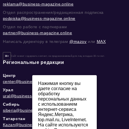
reklama@business-magazine.online
Отдел распространения/редакционная подписка
podpiska@business-magazine.online
Отдел по работе с партнерами
partner@business-magazine.online
Написать директору в телеграм
@mazov
или
MAX
16+
Сайт может содержать контент, не предназначенный для лиц младше 16-ти лет.
Региональные редакции
Центр
center@business-magazine.online
Нажимая кнопку вы
даете согласие на
Урал
обработку
ural@business-magazine.online
персональных данных
с использованием
Сибирь
интернет-сервиса
siberia@business-magazine.online
Яндекс.Метрика,
Татарстан
top.mail.ru, LiveInternet.
Kazan@business-magazine.online
На сайте используются