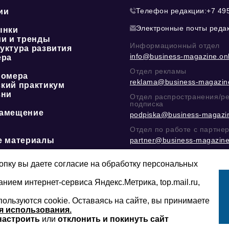
Телефон редакции:
+7 49
ии
Электронные почты реда
ынки
ии и тренды
Информационный отдел
уктура развития
info@business-magazine.onl
ера
Отдел рекламы
номера
reklama@business-magazine
кий практикум
зни
Отдел распространения/р
подписка
амещение
podpiska@business-magazin
Отдел по работе с партне
е материалы
partner@business-magazine
Написать директору в тел
@mazov
или
MAX
пку вы даете согласие на обработку персональных
анием интернет-сервиса Яндекс.Метрика, top.mail.ru,
пользуются cookie. Оставаясь на сайте, вы принимаете
Сайт может содержать контент, не пред
16+
младше 16-ти лет.
я использования.
настроить
или
отклонить и покинуть сайт