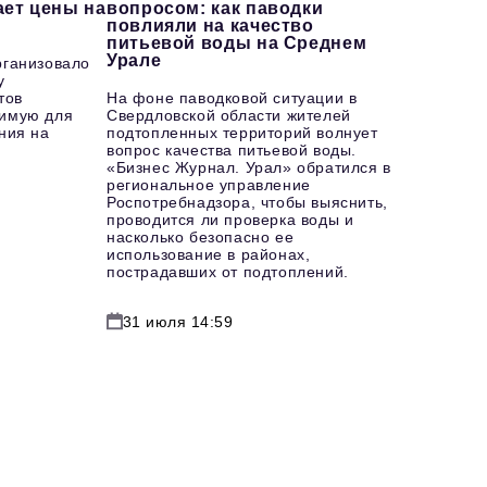
ает цены на
вопросом: как паводки
повлияли на качество
питьевой воды на Среднем
Урале
рганизовало
у
тов
На фоне паводковой ситуации в
имую для
Свердловской области жителей
ния на
подтопленных территорий волнует
вопрос качества питьевой воды.
«Бизнес Журнал. Урал» обратился в
региональное управление
Роспотребнадзора, чтобы выяснить,
проводится ли проверка воды и
насколько безопасно ее
использование в районах,
пострадавших от подтоплений.
31 июля 14:59