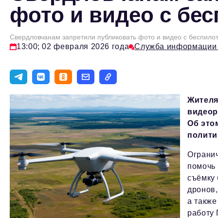
фото и видео с бе
Свердловчанам запретили публиковать фото и видео с беспило
13:00; 02 февраля 2026 года
Служба информации
Жителя
видеор
Об это
полити
Огранич
помочь 
съёмку 
дронов,
а также
работу 