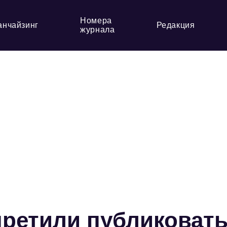
Номера
анчайзинг
Редакция
журнала
ретили публиковат