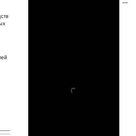
дств
ых
ы
х
лей