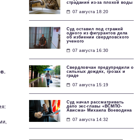
страдания из-за плохой воды
07 августа 18:20
Суд оставил под стражей
одного из фигурантов дела
об избиении свердловского
ученого
07 августа 16:30
Свердловчан предупредили о
сильных дождях, грозах и
в.
граде
07 августа 15:19
Суд начал рассматривать
дело экс-главы «ВСМПО-
ия:
Ависма» Михаила Воеводина
07 августа 14:32
ми,