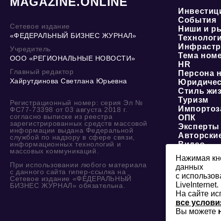
MAGAZINE.ONLINE
Инвестиц
События
Сетевое издание
Ниши и р
«ФЕДЕРАЛЬНЫЙ БИЗНЕС ЖУРНАЛ»
Технолог
Инфрастр
Учредитель
Тема ном
ООО «РЕГИОНАЛЬНЫЕ НОВОСТИ»
HR
Главный редактор
Персона 
Хайрутдинова Светлана Юрьевна
Юридичес
Стиль жи
Туризм
Регистрационный номер: серия Эл №
Импортоз
ФС77-73398 от 03 августа 2018 г.
согласно выписке из реестра
ОПК
зарегистрированных средств массовой
Эксперты
информации выдана Федеральной
Авторски
службой по надзору в сфере связи,
информационных технологий и
Видео
массовых коммуникаций.
Нажимая кно
При использовании любого материала
данных
с данного сайта гипер-ссылка на
с использов
Сетевое издание «ФЕДЕРАЛЬНЫЙ
LiveInternet.
БИЗНЕС ЖУРНАЛ» обязательна.
На сайте ис
все услови
Вы можете