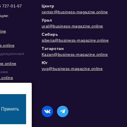
5 727-01-67
Центр
center@business-magazine.online
кции:
Урал
ural@business-magazine.online
ine
Сибирь
siberia@business-magazine.online
.online
Татарстан
едакционная
Kazan@business-magazine.online
Юг
e.online
yug@business-magazine.online
рами
.online
еграм
Принять
назначенный для лиц