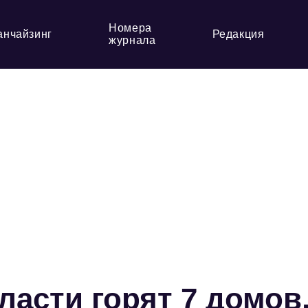
Номера
анчайзинг
Редакция
журнала
асти горят 7 домов