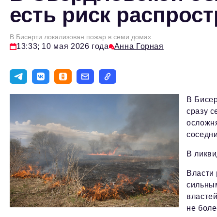
есть риск распрост
В Бисерти локализован пожар в семи домах
13:33; 10 мая 2026 года
Анна Горная
В Бисер
сразу с
осложня
соседни
В ликви
Власти 
сильны
властей
не боле