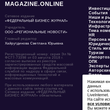
MAGAZINE.ONLINE
Инвестиц
События
Сетевое издание
Ниши и р
«ФЕДЕРАЛЬНЫЙ БИЗНЕС ЖУРНАЛ»
Технолог
Инфрастр
Учредитель
Тема ном
ООО «РЕГИОНАЛЬНЫЕ НОВОСТИ»
HR
Главный редактор
Персона 
Хайрутдинова Светлана Юрьевна
Юридичес
Стиль жи
Туризм
Регистрационный номер: серия Эл №
Импортоз
ФС77-73398 от 03 августа 2018 г.
согласно выписке из реестра
ОПК
зарегистрированных средств массовой
Эксперты
информации выдана Федеральной
Авторски
службой по надзору в сфере связи,
информационных технологий и
Видео
массовых коммуникаций.
Нажимая кно
При использовании любого материала
данных
с данного сайта гипер-ссылка на
с использов
Сетевое издание «ФЕДЕРАЛЬНЫЙ
LiveInternet.
БИЗНЕС ЖУРНАЛ» обязательна.
На сайте ис
все услови
Вы можете