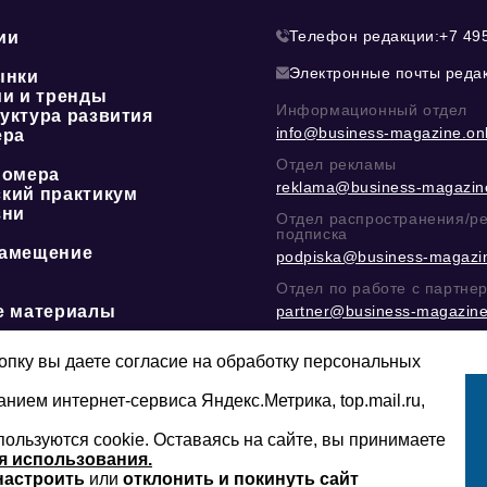
Телефон редакции:
+7 49
ии
Электронные почты реда
ынки
ии и тренды
Информационный отдел
уктура развития
info@business-magazine.onl
ера
Отдел рекламы
номера
reklama@business-magazine
кий практикум
зни
Отдел распространения/р
подписка
амещение
podpiska@business-magazin
Отдел по работе с партне
е материалы
partner@business-magazine
Написать директору в тел
@mazov
или
MAX
пку вы даете согласие на обработку персональных
анием интернет-сервиса Яндекс.Метрика, top.mail.ru,
пользуются cookie. Оставаясь на сайте, вы принимаете
Сайт может содержать контент, не пред
16+
младше 16-ти лет.
я использования.
настроить
или
отклонить и покинуть сайт