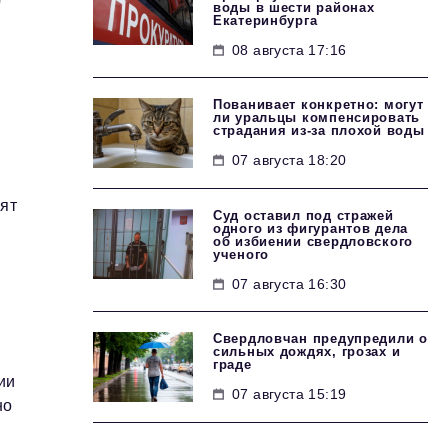
воды в шести районах
Екатеринбурга
08 августа 17:16
Пованивает конкретно: могут
ли уральцы компенсировать
страдания из-за плохой воды
07 августа 18:20
ят
Суд оставил под стражей
одного из фигурантов дела
я
об избиении свердловского
ученого
07 августа 16:30
Свердловчан предупредили о
сильных дождях, грозах и
граде
ии
07 августа 15:19
но