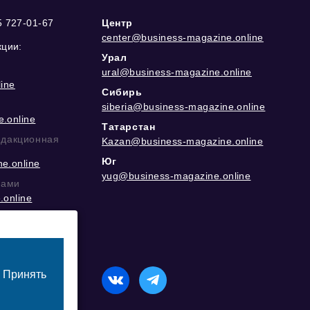
5 727-01-67
Центр
center@business-magazine.online
кции:
Урал
ural@business-magazine.online
ine
Сибирь
siberia@business-magazine.online
.online
Татарстан
едакционная
Kazan@business-magazine.online
Юг
e.online
yug@business-magazine.online
рами
.online
еграм
Принять
назначенный для лиц