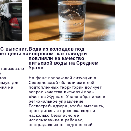
С выяснит,
Вода из колодцев под
ает цены на
вопросом: как паводки
повлияли на качество
питьевой воды на Среднем
Урале
рганизовало
у
тов
На фоне паводковой ситуации в
имую для
Свердловской области жителей
ния на
подтопленных территорий волнует
вопрос качества питьевой воды.
«Бизнес Журнал. Урал» обратился в
региональное управление
Роспотребнадзора, чтобы выяснить,
проводится ли проверка воды и
насколько безопасно ее
использование в районах,
пострадавших от подтоплений.