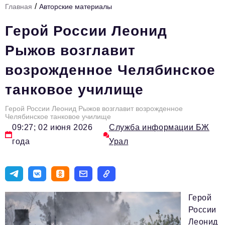
/
Главная
Авторские материалы
Инфраструктура развития
Герой России Леонид
Технологии и тренды
Рыжов возглавит
Ниши и рынки
возрожденное Челябинское
Цитаты
танковое училище
Туризм
Новости
Герой России Леонид Рыжов возглавит возрожденное
Челябинское танковое училище
09:27; 02 июня 2026
Служба информации БЖ
Импортозамещение
года
Урал
ИННОПРОМ
Топ-100 влиятельных людей Свердловской области
Авторские материалы
Герой
Видео
России
Леонид
ТОП-100 влиятельных людей — 2025