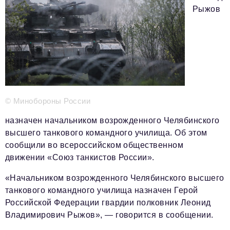
Рыжов
Телефон редакции:
+7 495 727-01-67
Электронные почты редакции:
Информационный отдел
info@business-magazine.online
Отдел рекламы
reklama@business-magazine.online
© Минобороны России
Отдел распространения/редакционная подписка
podpiska@business-magazine.online
назначен начальником возрожденного Челябинского
высшего танкового командного училища. Об этом
Отдел по работе с партнерами
partner@business-magazine.online
сообщили во всероссийском общественном
движении «Союз танкистов России».
«Начальником возрожденного Челябинского высшего
танкового командного училища назначен Герой
Российской Федерации гвардии полковник Леонид
Владимирович Рыжов», — говорится в сообщении.