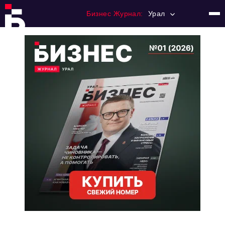
Бизнес Журнал:
Урал
Главная
Франчайзинг
Номера журнала
Контакты
Категории:
Альтернатива
Стиль жизни
Тема номера
HR
Персона номера