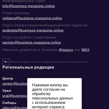
Информационный отдел
info@business-magazine.online
Отдел рекламы
reklama@business-magazine.online
Отдел распространения/редакционная подписка
podpiska@business-magazine.online
Отдел по работе с партнерами
partner@business-magazine.online
Написать директору в телеграм
@mazov
или
MAX
16+
Сайт может содержать контент, не предназначенный для лиц младше 16-ти лет.
Региональные редакции
Центр
center@business-magazine.online
Нажимая кнопку вы
даете согласие на
Урал
обработку
ural@business-magazine.online
персональных данных
с использованием
Сибирь
интернет-сервиса
siberia@business-magazine.online