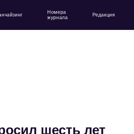
Номера
анчайзинг
Редакция
журнала
росил шесть лет