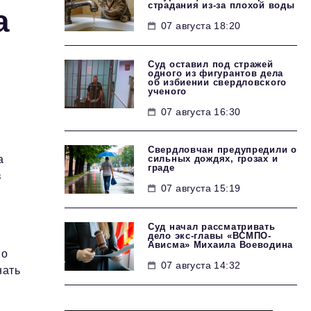
страдания из-за плохой воды
а
07 августа 18:20
Суд оставил под стражей
одного из фигурантов дела
об избиении свердловского
ученого
07 августа 16:30
Свердловчан предупредили о
сильных дождях, грозах и
а
граде
в
07 августа 15:19
Суд начал рассматривать
дело экс-главы «ВСМПО-
Ависма» Михаила Воеводина
по
07 августа 14:32
нать