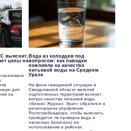
С выяснит,
Вода из колодцев под
ает цены на
вопросом: как паводки
повлияли на качество
питьевой воды на Среднем
Урале
рганизовало
у
тов
На фоне паводковой ситуации в
имую для
Свердловской области жителей
ния на
подтопленных территорий волнует
вопрос качества питьевой воды.
«Бизнес Журнал. Урал» обратился в
региональное управление
Роспотребнадзора, чтобы выяснить,
проводится ли проверка воды и
насколько безопасно ее
использование в районах,