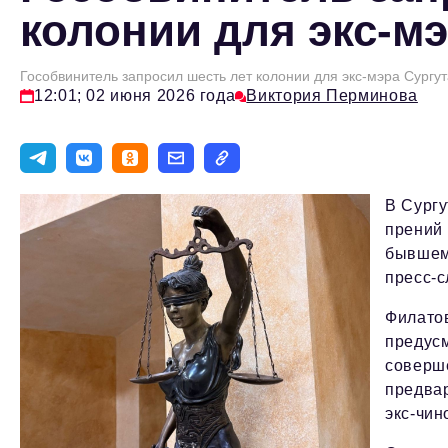
колонии для экс-м
Гособвинитель запросил шесть лет колонии для экс-мэра Сургу
12:01; 02 июня 2026 года
Виктория Перминова
В Сургу
прений 
бывшем
пресс-с
Филатов
предусм
соверше
предвар
экс-чи