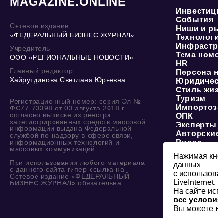
MAGAZINE.ONLINE
Инвестиц
События
Сетевое издание
Ниши и р
«ФЕДЕРАЛЬНЫЙ БИЗНЕС ЖУРНАЛ»
Технолог
Инфрастр
Учредитель
Тема ном
ООО «РЕГИОНАЛЬНЫЕ НОВОСТИ»
HR
Главный редактор
Персона 
Хайрутдинова Светлана Юрьевна
Юридичес
Стиль жи
Туризм
Регистрационный номер: серия Эл №
Импортоз
ФС77-73398 от 03 августа 2018 г.
согласно выписке из реестра
ОПК
зарегистрированных средств массовой
Эксперты
информации выдана Федеральной
Авторски
службой по надзору в сфере связи,
информационных технологий и
Видео
массовых коммуникаций.
Нажимая кно
При использовании любого материала
данных
с данного сайта гипер-ссылка на
с использов
Сетевое издание «ФЕДЕРАЛЬНЫЙ
LiveInternet.
БИЗНЕС ЖУРНАЛ» обязательна.
На сайте ис
все услови
Вы можете