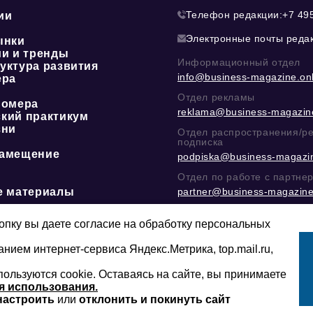
Телефон редакции:
+7 49
ии
Электронные почты реда
ынки
ии и тренды
Информационный отдел
уктура развития
info@business-magazine.onl
ера
Отдел рекламы
номера
reklama@business-magazine
кий практикум
зни
Отдел распространения/р
подписка
амещение
podpiska@business-magazin
Отдел по работе с партне
е материалы
partner@business-magazine
Написать директору в тел
@mazov
или
MAX
пку вы даете согласие на обработку персональных
анием интернет-сервиса Яндекс.Метрика, top.mail.ru,
пользуются cookie. Оставаясь на сайте, вы принимаете
Сайт может содержать контент, не пред
16+
младше 16-ти лет.
я использования.
настроить
или
отклонить и покинуть сайт