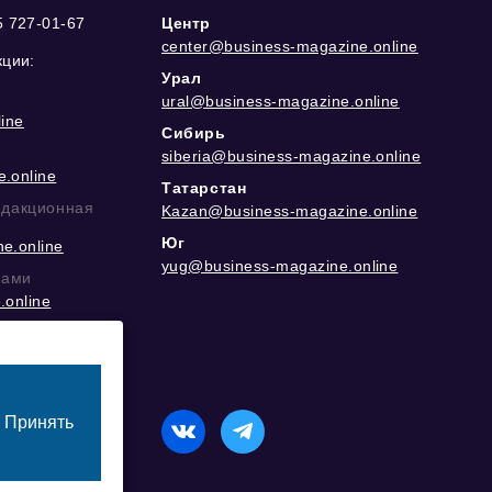
5 727-01-67
Центр
center@business-magazine.online
кции:
Урал
ural@business-magazine.online
ine
Сибирь
siberia@business-magazine.online
.online
Татарстан
едакционная
Kazan@business-magazine.online
Юг
e.online
yug@business-magazine.online
рами
.online
еграм
Принять
назначенный для лиц