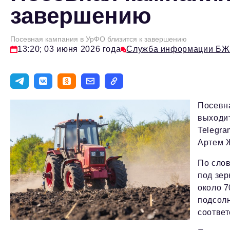
завершению
Посевная кампания в УрФО близится к завершению
13:20; 03 июня 2026 года
Служба информации БЖ
Посевн
выходи
Telegra
Артем 
По сло
под зер
около 7
подсол
соответ