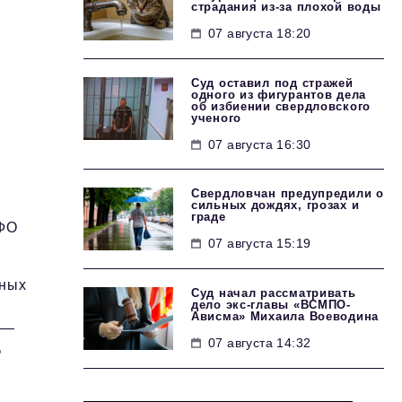
страдания из-за плохой воды
07 августа 18:20
Суд оставил под стражей
одного из фигурантов дела
об избиении свердловского
ученого
07 августа 16:30
Свердловчан предупредили о
сильных дождях, грозах и
граде
рФО
07 августа 15:19
нных
Суд начал рассматривать
дело экс-главы «ВСМПО-
Ависма» Михаила Воеводина
 —
07 августа 14:32
%