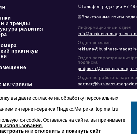
Телефон редакции:
+7 49
ии
Электронные почты реда
ынки
ии и тренды
Информационный отдел
уктура развития
info@business-magazine.onl
ера
Отдел рекламы
номера
reklama@business-magazine
кий практикум
зни
Отдел распространения/р
подписка
амещение
podpiska@business-magazin
Отдел по работе с партне
е материалы
partner@business-magazine
Написать директору в тел
@mazov
или
MAX
пку вы даете согласие на обработку персональных
анием интернет-сервиса Яндекс.Метрика, top.mail.ru,
пользуются cookie. Оставаясь на сайте, вы принимаете
Сайт может содержать контент, не пред
16+
младше 16-ти лет.
я использования.
настроить
или
отклонить и покинуть сайт