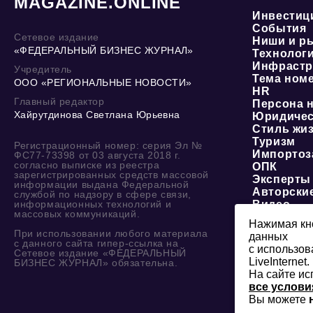
MAGAZINE.ONLINE
Инвестиц
События
Сетевое издание
Ниши и р
«ФЕДЕРАЛЬНЫЙ БИЗНЕС ЖУРНАЛ»
Технолог
Инфрастр
Учредитель
Тема ном
ООО «РЕГИОНАЛЬНЫЕ НОВОСТИ»
HR
Главный редактор
Персона 
Хайрутдинова Светлана Юрьевна
Юридичес
Стиль жи
Туризм
Регистрационный номер: серия Эл №
Импортоз
ФС77-73398 от 03 августа 2018 г.
согласно выписке из реестра
ОПК
зарегистрированных средств массовой
Эксперты
информации выдана Федеральной
Авторски
службой по надзору в сфере связи,
информационных технологий и
Видео
массовых коммуникаций.
Нажимая кно
При использовании любого материала
данных
с данного сайта гипер-ссылка на
с использов
Сетевое издание «ФЕДЕРАЛЬНЫЙ
LiveInternet.
БИЗНЕС ЖУРНАЛ» обязательна.
На сайте ис
все услови
Вы можете