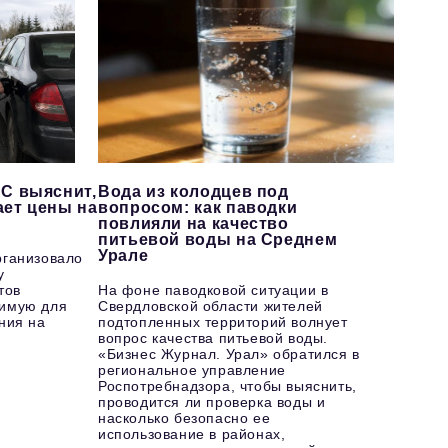
С выяснит,
Вода из колодцев под
ает цены на
вопросом: как паводки
повлияли на качество
питьевой воды на Среднем
Урале
рганизовало
у
тов
На фоне паводковой ситуации в
имую для
Свердловской области жителей
ния на
подтопленных территорий волнует
вопрос качества питьевой воды.
«Бизнес Журнал. Урал» обратился в
региональное управление
Роспотребнадзора, чтобы выяснить,
проводится ли проверка воды и
насколько безопасно ее
использование в районах,