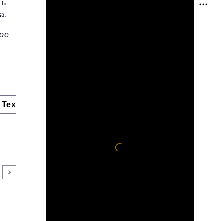
ть
а.
ное
Технологии и тренды
Ниши и рынки
Цитаты