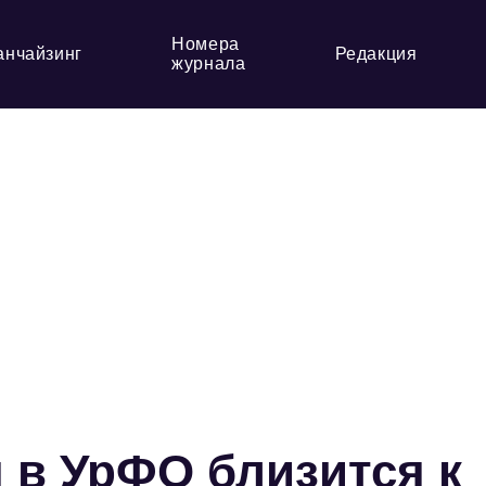
Номера
анчайзинг
Редакция
журнала
 в УрФО близится к