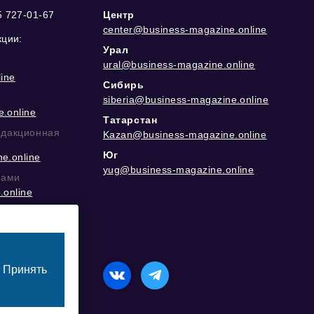
5 727-01-67
Центр
center@business-magazine.online
кции:
Урал
ural@business-magazine.online
ine
Сибирь
siberia@business-magazine.online
.online
Татарстан
едакционная
Kazan@business-magazine.online
Юг
e.online
yug@business-magazine.online
рами
.online
еграм
Принять
назначенный для лиц