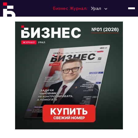
Бизнес Журнал:
Урал
Главная
Франчайзинг
Номера журнала
Контакты
Категории:
Альтернатива
Стиль жизни
Тема номера
HR
Персона номера