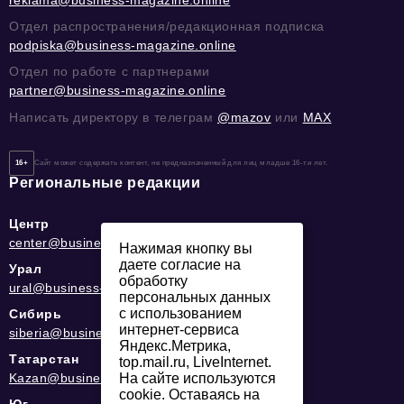
Отдел распространения/редакционная подписка
podpiska@business-magazine.online
Отдел по работе с партнерами
partner@business-magazine.online
Написать директору в телеграм
@mazov
или
MAX
16+
Сайт может содержать контент, не предназначенный для лиц младше 16-ти лет.
Региональные редакции
Центр
center@business-magazine.online
Нажимая кнопку вы
даете согласие на
Урал
обработку
ural@business-magazine.online
персональных данных
с использованием
Сибирь
интернет-сервиса
siberia@business-magazine.online
Яндекс.Метрика,
Татарстан
top.mail.ru, LiveInternet.
Kazan@business-magazine.online
На сайте используются
cookie. Оставаясь на
Юг