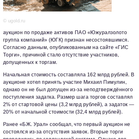
Телефон редакции:
+7 495 727-01-67
© ugold.ru
Электронные почты редакции:
аукцион по продаже активов ПАО «Южуралзолото
Информационный отдел
группа компаний» (ЮГК) признан несостоявшимся.
info@business-magazine.online
Согласно данным, опубликованным на сайте «ГИС
Отдел рекламы
Торги», причиной стало отсутствие участников,
reklama@business-magazine.online
допущенных к торгам.
Отдел распространения/редакционная подписка
podpiska@business-magazine.online
Начальная стоимость составляла 162 млрд рублей. В
Отдел по работе с партнерами
аукционе хотел принять участие Михаил Пимулин,
partner@business-magazine.online
однако он не был допущен из-за неподтверждённого
поступления задатка. Размер шага торгов составлял
2% от стартовой цены (3,2 млрд рублей), а задаток —
20% от начальной стоимости (32,4 млрд рублей).
Ранее «БЖ. Урал» сообщал, что первый аукцион не
состоялся из-за отсутствия заявок. Вторые торги