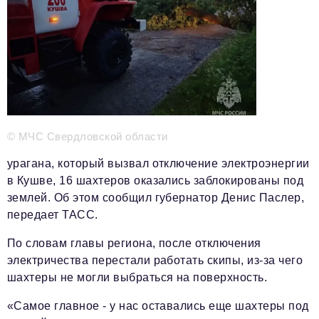
Телефон редакции:
+7 495 727-01-67
Электронные почты редакции:
Информационный отдел
info@business-magazine.online
Отдел рекламы
reklama@business-magazine.online
© МЧС Свердловской области
Отдел распространения/редакционная подписка
урагана, который вызвал отключение электроэнергии
podpiska@business-magazine.online
в Кушве, 16 шахтеров оказались заблокированы под
Отдел по работе с партнерами
землей. Об этом сообщил губернатор Денис Паслер,
partner@business-magazine.online
передает ТАСС.
По словам главы региона, после отключения
электричества перестали работать скипы, из-за чего
шахтеры не могли выбраться на поверхность.
«Самое главное - у нас оставались еще шахтеры под