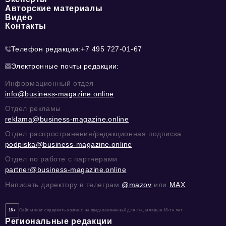
Авторские материалы
Видео
Контакты
Телефон редакции:
+7 495 727-01-67
Электронные почты редакции:
Информационный отдел
info@business-magazine.online
Отдел рекламы
reklama@business-magazine.online
Отдел распространения/редакционная подписка
podpiska@business-magazine.online
Отдел по работе с партнерами
partner@business-magazine.online
Написать директору в телеграм
@mazov
или
MAX
16+
Сайт может содержать контент, не предназначенный для лиц младше 16-ти лет.
Региональные редакции