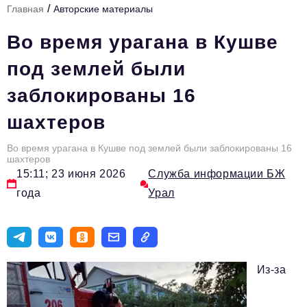
/
Главная
Авторские материалы
Инфраструктура развития
Во время урагана в Кушве
Технологии и тренды
под землей были
Ниши и рынки
заблокированы 16
Цитаты
шахтеров
Туризм
Новости
Во время урагана в Кушве под землей были заблокированы 16
шахтеров
15:11; 23 июня 2026
Служба информации БЖ
Импортозамещение
года
Урал
ИННОПРОМ
Топ-100 влиятельных людей Свердловской области
Авторские материалы
Из-за
Видео
ТОП-100 влиятельных людей — 2025