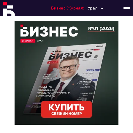
Бизнес Журнал:
Урал
Главная
Франчайзинг
Номера журнала
Контакты
Категории:
Альтернатива
Стиль жизни
Тема номера
HR
Персона номера