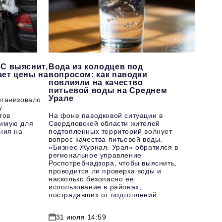
С выяснит,
Вода из колодцев под
ает цены на
вопросом: как паводки
повлияли на качество
питьевой воды на Среднем
Урале
рганизовало
у
тов
На фоне паводковой ситуации в
имую для
Свердловской области жителей
ния на
подтопленных территорий волнует
вопрос качества питьевой воды.
«Бизнес Журнал. Урал» обратился в
региональное управление
Роспотребнадзора, чтобы выяснить,
проводится ли проверка воды и
насколько безопасно ее
использование в районах,
пострадавших от подтоплений.
31 июля 14:59