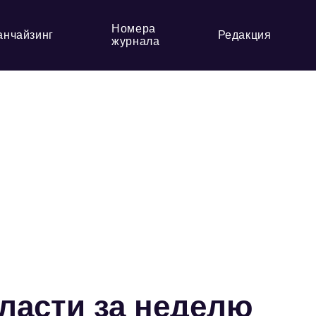
Номера
анчайзинг
Редакция
журнала
ласти за неделю