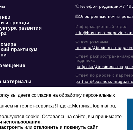
Телефон редакции:
+7 49
ии
Электронные почты реда
ынки
ии и тренды
Информационный отдел
уктура развития
info@business-magazine.onl
ера
Отдел рекламы
номера
reklama@business-magazine
кий практикум
зни
Отдел распространения/р
подписка
амещение
podpiska@business-magazin
Отдел по работе с партне
е материалы
partner@business-magazine
Написать директору в тел
@mazov
или
MAX
пку вы даете согласие на обработку персональных
анием интернет-сервиса Яндекс.Метрика, top.mail.ru,
пользуются cookie. Оставаясь на сайте, вы принимаете
Сайт может содержать контент, не пред
16+
младше 16-ти лет.
я использования.
настроить
или
отклонить и покинуть сайт