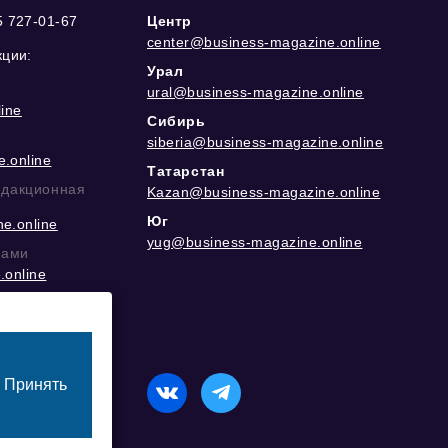
5 727-01-67
Центр
center@business-magazine.online
кции:
Урал
ural@business-magazine.online
ine
Сибирь
siberia@business-magazine.online
.online
Татарстан
едакционная
Kazan@business-magazine.online
Юг
e.online
yug@business-magazine.online
рами
.online
еграм
Принять
назначенный для лиц