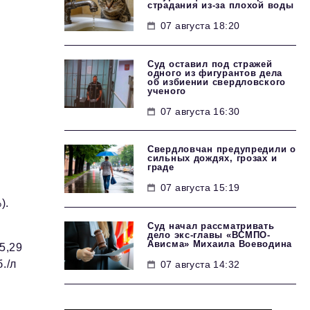
страдания из-за плохой воды
07 августа 18:20
Суд оставил под стражей
одного из фигурантов дела
об избиении свердловского
ученого
07 августа 16:30
Свердловчан предупредили о
сильных дождях, грозах и
граде
07 августа 15:19
).
Суд начал рассматривать
дело экс-главы «ВСМПО-
Ависма» Михаила Воеводина
5,29
./л
07 августа 14:32