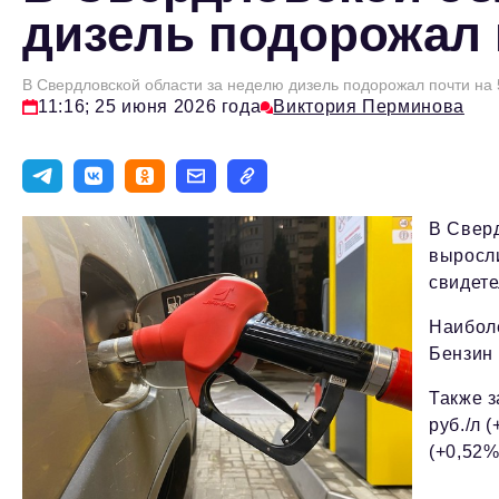
дизель подорожал 
В Свердловской области за неделю дизель подорожал почти на
11:16; 25 июня 2026 года
Виктория Перминова
В Сверд
выросли
свидете
Наиболе
Бензин 
Также з
руб./л 
(+0,52%