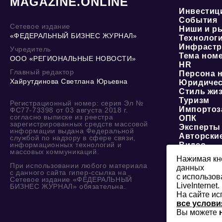
MAGAZINE.ONLINE
Инвестиц
События
Сетевое издание
Ниши и р
«ФЕДЕРАЛЬНЫЙ БИЗНЕС ЖУРНАЛ»
Технолог
Инфрастр
Учредитель
Тема ном
ООО «РЕГИОНАЛЬНЫЕ НОВОСТИ»
HR
Главный редактор
Персона 
Хайрутдинова Светлана Юрьевна
Юридичес
Стиль жи
Туризм
Регистрационный номер: серия Эл №
Импортоз
ФС77-73398 от 03 августа 2018 г.
согласно выписке из реестра
ОПК
зарегистрированных средств массовой
Эксперты
информации выдана Федеральной
Авторски
службой по надзору в сфере связи,
информационных технологий и
Видео
массовых коммуникаций.
Нажимая кно
При использовании любого материала
данных
с данного сайта гипер-ссылка на
с использов
Сетевое издание «ФЕДЕРАЛЬНЫЙ
LiveInternet.
БИЗНЕС ЖУРНАЛ» обязательна.
На сайте ис
все услови
Вы можете