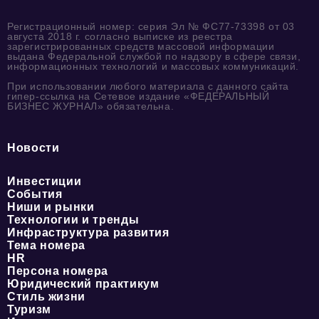
Регистрационный номер: серия Эл № ФС77-73398 от 03
августа 2018 г. согласно выписке из реестра
зарегистрированных средств массовой информации
выдана Федеральной службой по надзору в сфере связи,
информационных технологий и массовых коммуникаций.
При использовании любого материала с данного сайта
гипер-ссылка на Сетевое издание «ФЕДЕРАЛЬНЫЙ
БИЗНЕС ЖУРНАЛ» обязательна.
Новости
Инвестиции
События
Ниши и рынки
Технологии и тренды
Инфраструктура развития
Тема номера
HR
Персона номера
Юридический практикум
Стиль жизни
Туризм