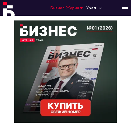
Бизнес Журнал:
Урал
Главная
Франчайзинг
Номера журнала
Контакты
Категории:
Альтернатива
Стиль жизни
Тема номера
HR
Персона номера