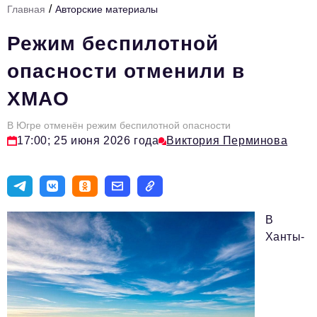
/
Главная
Авторские материалы
Инфраструктура развития
Режим беспилотной
Технологии и тренды
опасности отменили в
Ниши и рынки
ХМАО
Цитаты
В Югре отменён режим беспилотной опасности
Туризм
17:00; 25 июня 2026 года
Виктория Перминова
Новости
Импортозамещение
ИННОПРОМ
В
Топ-100 влиятельных людей Свердловской области
Ханты-
Авторские материалы
Видео
ТОП-100 влиятельных людей — 2025