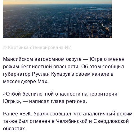
Телефон редакции:
+7 495 727-01-67
Электронные почты редакции:
Информационный отдел
info@business-magazine.online
© Картинка сгенерирована ИИ
Отдел рекламы
reklama@business-magazine.online
Мансийском автономном округе — Югре отменен
Отдел распространения/редакционная подписка
режим беспилотной опасности. Об этом сообщил
podpiska@business-magazine.online
губернатор Руслан Кухарук в своем канале в
Отдел по работе с партнерами
мессенджере Max.
partner@business-magazine.online
«Отбой беспилотной опасности на территории
Югры», — написал глава региона.
Ранее «БЖ. Урал» сообщал, что аналогичный режим
также был отменен в Челябинской и Свердловской
областях.