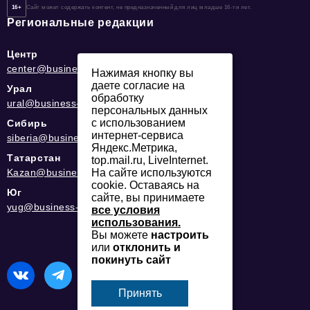
16+
Сайт может содержать контент, не предназначенный для лиц младше 16-ти лет.
Региональные редакции
Центр
center@business-magazine.online
Нажимая кнопку вы
даете согласие на
Урал
обработку
ural@business-magazine.online
персональных данных
с использованием
Сибирь
интернет-сервиса
siberia@business-magazine.online
Яндекс.Метрика,
Татарстан
top.mail.ru, LiveInternet.
Kazan@business-magazine.online
На сайте используются
cookie. Оставаясь на
Юг
сайте, вы принимаете
yug@business-magazine.online
все условия
использования.
Вы можете
настроить
или
отклонить и
покинуть сайт
Принять