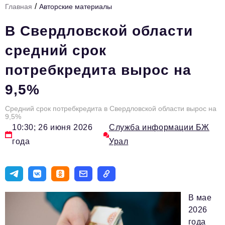
/
Главная
Авторские материалы
Инфраструктура развития
В Свердловской области
Технологии и тренды
средний срок
Ниши и рынки
потребкредита вырос на
Цитаты
9,5%
Туризм
Новости
Средний срок потребкредита в Свердловской области вырос на
9,5%
10:30; 26 июня 2026
Служба информации БЖ
Импортозамещение
года
Урал
ИННОПРОМ
Топ-100 влиятельных людей Свердловской области
Авторские материалы
В мае
Видео
2026
года
ТОП-100 влиятельных людей — 2025