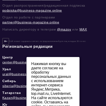
Отдел распространения/редакционная подписка
podpiska@business-magazine.online
Отдел по работе с партнерами
partner@business-magazine.online
Написать директору в телеграм
@mazov
или
MAX
16+
Сайт может содержать контент, не предназначенный для лиц младше 16-ти лет.
Региональные редакции
Центр
center@business-magazine.online
Нажимая кнопку вы
даете согласие на
Урал
обработку
ural@business-magazine.online
персональных данных
с использованием
Сибирь
интернет-сервиса
siberia@business-magazine.online
Яндекс.Метрика,
Татарстан
top.mail.ru, LiveInternet.
Kazan@business-magazine.online
На сайте используются
cookie. Оставаясь на
Юг