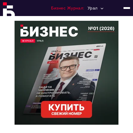
Бизнес Журнал:
Урал
Главная
Франчайзинг
Номера журнала
Контакты
Категории:
Альтернатива
Стиль жизни
Тема номера
HR
Персона номера