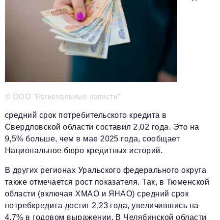
Телефон редакции:
+7 495 727-01-67
Электронные почты редакции:
Информационный отдел
info@business-magazine.online
Отдел рекламы
reklama@business-magazine.online
© ООО "Региональные новости"
Отдел распространения/редакционная подписка
podpiska@business-magazine.online
средний срок потребительского кредита в
Свердловской области составил 2,02 года. Это на
Отдел по работе с партнерами
partner@business-magazine.online
9,5% больше, чем в мае 2025 года, сообщает
Национальное бюро кредитных историй.
В других регионах Уральского федерального округа
также отмечается рост показателя. Так, в Тюменской
области (включая ХМАО и ЯНАО) средний срок
потребкредита достиг 2,23 года, увеличившись на
4,7% в годовом выражении. В Челябинской области