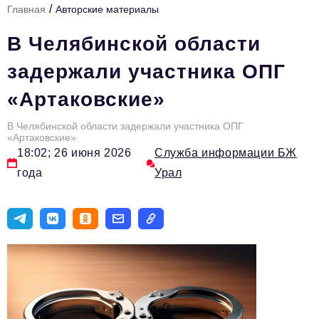
/
Главная
Авторские материалы
Инфраструктура развития
В Челябинской области
Технологии и тренды
задержали участника ОПГ
Ниши и рынки
«Артаковские»
Цитаты
В Челябинской области задержали участника ОПГ
Туризм
«Артаковские»
18:02; 26 июня 2026
Служба информации БЖ
Новости
года
Урал
Импортозамещение
ИННОПРОМ
Топ-100 влиятельных людей Свердловской области
Авторские материалы
Видео
ТОП-100 влиятельных людей — 2025