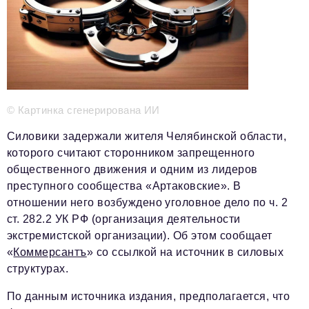
Телефон редакции:
+7 495 727-01-67
Электронные почты редакции:
Информационный отдел
info@business-magazine.online
© Картинка сгенерирована ИИ
Отдел рекламы
reklama@business-magazine.online
Силовики задержали жителя Челябинской области,
Отдел распространения/редакционная подписка
которого считают сторонником запрещенного
podpiska@business-magazine.online
общественного движения и одним из лидеров
Отдел по работе с партнерами
преступного сообщества «Артаковские». В
partner@business-magazine.online
отношении него возбуждено уголовное дело по ч. 2
ст. 282.2 УК РФ (организация деятельности
экстремистской организации). Об этом сообщает
«
Коммерсантъ
» со ссылкой на источник в силовых
структурах.
По данным источника издания, предполагается, что