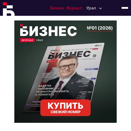
Бизнес Журнал:
Урал
Главная
Франчайзинг
Номера журнала
Контакты
Категории:
Альтернатива
Стиль жизни
Тема номера
HR
Персона номера