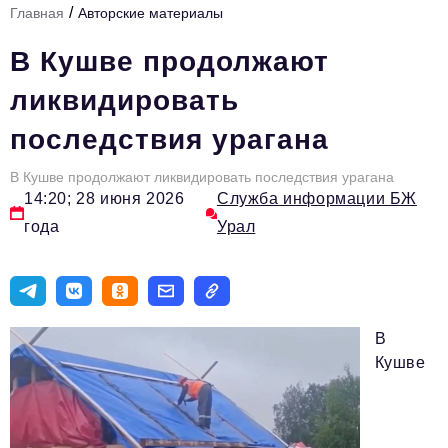
/
Главная
Авторские материалы
Инфраструктура развития
В Кушве продолжают
Технологии и тренды
ликвидировать
Ниши и рынки
последствия урагана
Цитаты
В Кушве продолжают ликвидировать последствия урагана
Туризм
14:20; 28 июня 2026
Служба информации БЖ
Новости
года
Урал
Импортозамещение
ИННОПРОМ
Топ-100 влиятельных людей Свердловской области
В
Кушве
Авторские материалы
Видео
ТОП-100 влиятельных людей — 2025