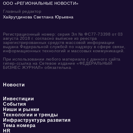
ООО «РЕГИОНАЛЬНЫЕ НОВОСТИ»
Главный редактор
Хайрутдинова Светлана Юрьевна
Регистрационный номер: серия Эл № ФС77-73398 от 03
августа 2018 г. согласно выписке из реестра
зарегистрированных средств массовой информации
выдана Федеральной службой по надзору в сфере связи,
информационных технологий и массовых коммуникаций.
При использовании любого материала с данного сайта
гипер-ссылка на Сетевое издание «ФЕДЕРАЛЬНЫЙ
БИЗНЕС ЖУРНАЛ» обязательна.
Новости
Инвестиции
События
Ниши и рынки
Технологии и тренды
Инфраструктура развития
Тема номера
HR