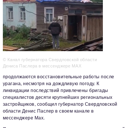
Телефон редакции:
+7 495 727-01-67
Электронные почты редакции:
Информационный отдел
info@business-magazine.online
Отдел рекламы
reklama@business-magazine.online
© Канал губернатора Свердловской области
Отдел распространения/редакционная подписка
Дениса Паслера в мессенджере MAX
podpiska@business-magazine.online
Отдел по работе с партнерами
продолжаются восстановительные работы после
partner@business-magazine.online
урагана, несмотря на дождливую погоду. К
ликвидации последствий привлечены бригады
специалистов десяти крупнейших региональных
застройщиков, сообщил губернатор Свердловской
области Денис Паслер в своем канале в
мессенджере Mах.