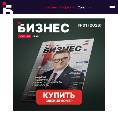
Бизнес Журнал:
Урал
Главная
Франчайзинг
Номера журнала
Контакты
Категории:
Альтернатива
Стиль жизни
Тема номера
HR
Персона номера