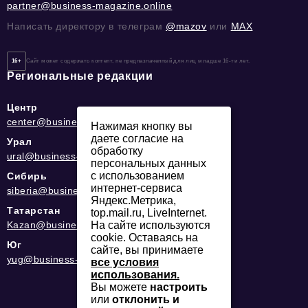
partner@business-magazine.online
Написать директору в телеграм
@mazov
или
MAX
16+
Сайт может содержать контент, не предназначенный для лиц младше 16-ти лет.
Региональные редакции
Центр
center@business-magazine.online
Нажимая кнопку вы
даете согласие на
Урал
обработку
ural@business-magazine.online
персональных данных
с использованием
Сибирь
интернет-сервиса
siberia@business-magazine.online
Яндекс.Метрика,
Татарстан
top.mail.ru, LiveInternet.
На сайте используются
Kazan@business-magazine.online
cookie. Оставаясь на
Юг
сайте, вы принимаете
yug@business-magazine.online
все условия
использования.
Вы можете
настроить
или
отклонить и