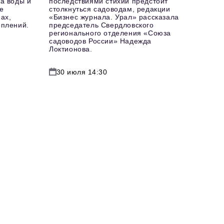
а воды и
последствиями стихии предстоит
е
столкнуться садоводам, редакции
ах,
«Бизнес журнала. Урал» рассказала
оплений.
председатель Свердловского
регионального отделения «Союза
садоводов России» Надежда
Локтионова.
30 июля 14:30