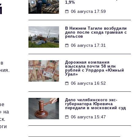
1,9%
й
06 августа 17:59
В Нижнем Тагиле возбудили
дело после схода трамвая с
рельсов
06 августа 17:31
Дорожная компания
ов
взыскала почти 58 млн
ния.
рублей с Упрдора «Южный
Урал»
06 августа 16:52
Дело челябинского экс-
губернатора Юревича
ве
передали в московский суд
» на
06 августа 15:47
ск.
оги