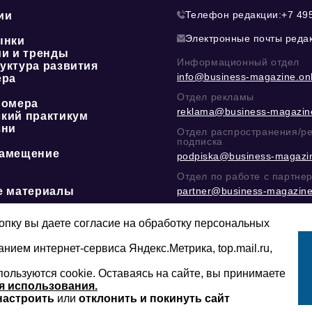
Телефон редакции:
+7 49
ии
Электронные почты реда
ынки
ии и тренды
Информационный отдел
уктура развития
info@business-magazine.onl
ера
Отдел рекламы
номера
reklama@business-magazine
кий практикум
зни
Отдел распространения/р
подписка
амещение
podpiska@business-magazin
Отдел по работе с партне
е материалы
partner@business-magazine
Написать директору в тел
@mazov
или
MAX
пку вы даете согласие на обработку персональных
анием интернет-сервиса Яндекс.Метрика, top.mail.ru,
пользуются cookie. Оставаясь на сайте, вы принимаете
Сайт может содержать контент, не пред
16+
младше 16-ти лет.
я использования.
настроить
или
отклонить и покинуть сайт