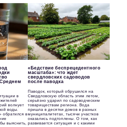
под
«Бедствие беспрецедентного
одки
масштаба»: что ждет
тво
свердловских садоводов
 Среднем
после паводка
Паводок, который обрушился на
итуации в
Свердловскую область этим летом,
 жителей
серьёзно ударил по садоводческим
рий волнует
товариществам региона. Вода
вой воды.
пришла в десятки домов в разных
» обратился в
муниципалитетах, тысячи участков
ние
оказались подтоплены. О том, как
бы выяснить,
развивается ситуация и с какими