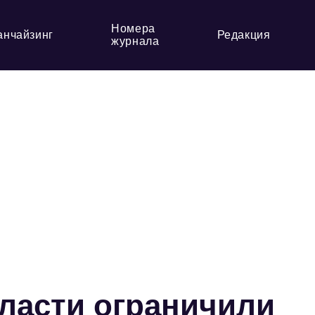
Номера
анчайзинг
Редакция
журнала
ласти ограничили