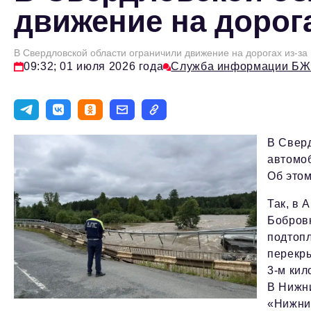
движение на дорог
В Свердловской области ограничили движение на дорогах из-за
09:32; 01 июля 2026 года
Служба информации БЖ
В Сверд
автомо
Об этом
Так, в 
Бобровк
подтопл
перекры
3-м кил
В Нижни
«Нижни