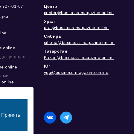
5 727-01-67
Центр
center@business-magazine.online
кции:
Урал
ural@business-magazine.online
ine
Сибирь
siberia@business-magazine.online
.online
Татарстан
едакционная
Kazan@business-magazine.online
Юг
e.online
yug@business-magazine.online
рами
.online
еграм
Принять
назначенный для лиц