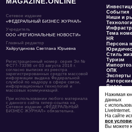
MAGAZINE.ONLINE
Инвестиц
События
Сетевое издание
Ниши и р
«ФЕДЕРАЛЬНЫЙ БИЗНЕС ЖУРНАЛ»
Технолог
Инфрастр
Учредитель
Тема ном
ООО «РЕГИОНАЛЬНЫЕ НОВОСТИ»
HR
Главный редактор
Персона 
Хайрутдинова Светлана Юрьевна
Юридичес
Стиль жи
Туризм
Регистрационный номер: серия Эл №
Импортоз
ФС77-73398 от 03 августа 2018 г.
согласно выписке из реестра
ОПК
зарегистрированных средств массовой
Эксперты
информации выдана Федеральной
Авторски
службой по надзору в сфере связи,
информационных технологий и
Видео
массовых коммуникаций.
Нажимая кно
При использовании любого материала
данных
с данного сайта гипер-ссылка на
с использов
Сетевое издание «ФЕДЕРАЛЬНЫЙ
LiveInternet.
БИЗНЕС ЖУРНАЛ» обязательна.
На сайте ис
все услови
Вы можете