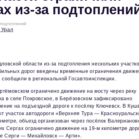
ах из-за подтоплени
 подтоплений
 Урал
ловской области из-за подтопления нескольких участк
бильных дорог введены временные ограничения движе
 сообщили в региональной Госавтоинспекции.
Артёмовском ограничено движение на мосту через реку
а в селе Покровское, в Берёзовском зафиксировано
ение на подъездной дороге к посёлку Ключевск. В Куш
т участок автодороги «Верхняя Тура — Красноуральск
ометре, объезд организован через посёлок Валерианов
х Сергах ограничено движение на 19-м километре дор
е Серги — Михайловск — Арти».