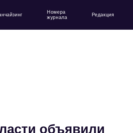
Номера
анчайзинг
Редакция
журнала
бласти объявили