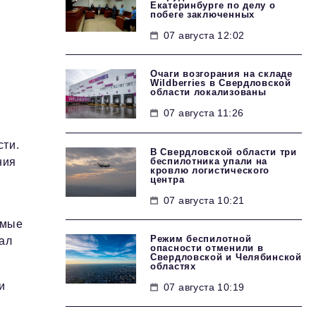
Екатеринбурге по делу о
побеге заключенных
07 августа 12:02
Очаги возгорания на складе
Wildberries в Свердловской
области локализованы
07 августа 11:26
сти.
В Свердловской области три
беспилотника упали на
ния
кровлю логистического
центра
07 августа 10:21
имые
Режим беспилотной
ал
опасности отменили в
Свердловской и Челябинской
областях
и
07 августа 10:19