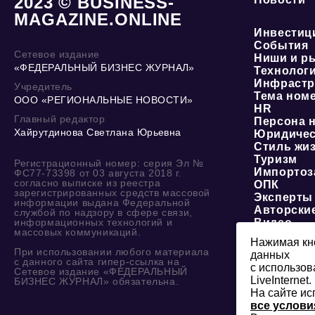
2023 © BUSINESS-
MAGAZINE.ONLINE
Инвестиц
События
Сетевое издание
Ниши и р
«ФЕДЕРАЛЬНЫЙ БИЗНЕС ЖУРНАЛ»
Технолог
Инфрастр
Учредитель
Тема ном
ООО «РЕГИОНАЛЬНЫЕ НОВОСТИ»
HR
Главный редактор
Персона 
Хайрутдинова Светлана Юрьевна
Юридичес
Стиль жи
Туризм
Регистрационный номер: серия Эл №
Импортоз
ФС77-73398 от 03 августа 2018 г.
согласно выписке из реестра
ОПК
зарегистрированных средств массовой
Эксперты
информации выдана Федеральной
Авторски
службой по надзору в сфере связи,
информационных технологий и
Видео
массовых коммуникаций.
Нажимая кно
При использовании любого материала
данных
с данного сайта гипер-ссылка на
с использов
Сетевое издание «ФЕДЕРАЛЬНЫЙ
LiveInternet.
БИЗНЕС ЖУРНАЛ» обязательна.
На сайте ис
все услови