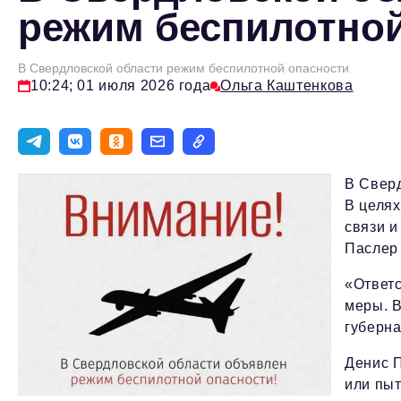
режим беспилотной
В Свердловской области режим беспилотной опасности
10:24; 01 июля 2026 года
Ольга Каштенкова
В Сверд
В целях
связи и
Паслер
«Ответ
меры. В
губерна
Денис П
или пыт