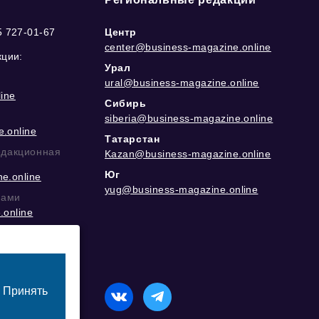
5 727-01-67
Центр
center@business-magazine.online
кции:
Урал
ural@business-magazine.online
ine
Сибирь
siberia@business-magazine.online
.online
Татарстан
едакционная
Kazan@business-magazine.online
Юг
e.online
yug@business-magazine.online
рами
.online
еграм
Принять
назначенный для лиц