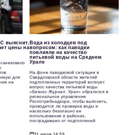
С выяснит,
Вода из колодцев под
ает цены на
вопросом: как паводки
повлияли на качество
питьевой воды на Среднем
Урале
рганизовало
у
тов
На фоне паводковой ситуации в
имую для
Свердловской области жителей
ния на
подтопленных территорий волнует
вопрос качества питьевой воды.
«Бизнес Журнал. Урал» обратился в
региональное управление
Роспотребнадзора, чтобы выяснить,
проводится ли проверка воды и
насколько безопасно ее
использование в районах,
пострадавших от подтоплений.
31 июля 14:59