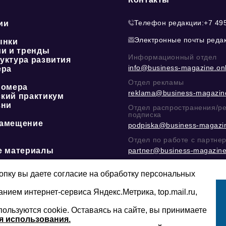
Телефон редакции:
+7 49
ии
Электронные почты реда
ынки
ии и тренды
Информационный отдел
уктура развития
info@business-magazine.onl
ера
Отдел рекламы
номера
reklama@business-magazine
кий практикум
зни
Отдел распространения/р
подписка
амещение
podpiska@business-magazin
Отдел по работе с партне
е материалы
partner@business-magazine
Написать директору в тел
@mazov
или
MAX
пку вы даете согласие на обработку персональных
анием интернет-сервиса Яндекс.Метрика, top.mail.ru,
пользуются cookie. Оставаясь на сайте, вы принимаете
Сайт может содержать контент, не пред
16+
младше 16-ти лет.
я использования.