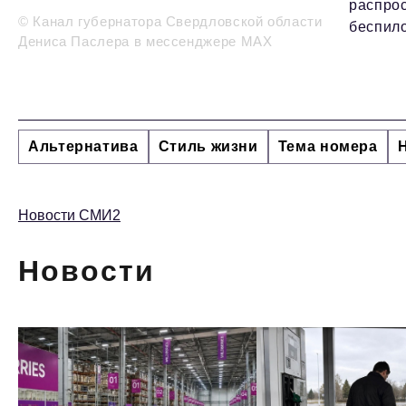
распро
© Канал губернатора Свердловской области
беспило
Дениса Паслера в мессенджере MAX
Альтернатива
Стиль жизни
Тема номера
Новости СМИ2
Новости