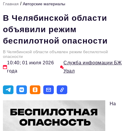
/
Главная
Авторские материалы
Инфраструктура развития
В Челябинской области
Технологии и тренды
объявили режим
Ниши и рынки
беспилотной опасности
Цитаты
В Челябинской области объявлен режим беспилотной
Туризм
опасности
10:40; 01 июля 2026
Служба информации БЖ
Новости
года
Урал
Импортозамещение
ИННОПРОМ
Топ-100 влиятельных людей Свердловской области
На
Авторские материалы
Видео
ТОП-100 влиятельных людей — 2025