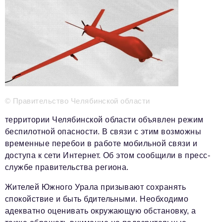
Телефон редакции:
+7 495 727-01-67
Электронные почты редакции:
Информационный отдел
info@business-magazine.online
Отдел рекламы
reklama@business-magazine.online
© Правительство Челябинской области
Отдел распространения/редакционная подписка
podpiska@business-magazine.online
территории Челябинской области объявлен режим
Отдел по работе с партнерами
беспилотной опасности. В связи с этим возможны
partner@business-magazine.online
временные перебои в работе мобильной связи и
доступа к сети Интернет. Об этом сообщили в пресс-
службе правительства региона.
Жителей Южного Урала призывают сохранять
спокойствие и быть бдительными. Необходимо
адекватно оценивать окружающую обстановку, а