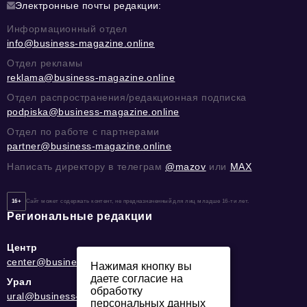
Электронные почты редакции:
Информационный отдел
info@business-magazine.online
Отдел рекламы
reklama@business-magazine.online
Отдел распространения/редакционная подписка
podpiska@business-magazine.online
Отдел по работе с партнерами
partner@business-magazine.online
Написать директору в телеграм
@mazov
или
MAX
16+
Сайт может содержать контент, не предназначенный для лиц младше 16-ти лет.
Региональные редакции
Центр
center@business-magazine.online
Нажимая кнопку вы
даете согласие на
Урал
обработку
ural@business-magazine.online
персональных данных