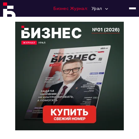
Бизнес Журнал:
Урал
Главная
Франчайзинг
Номера журнала
Контакты
Категории:
Альтернатива
Стиль жизни
Тема номера
HR
Персона номера