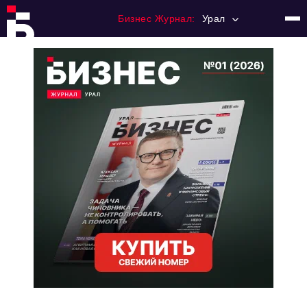
Бизнес Журнал:
Урал
Главная
Франчайзинг
Номера журнала
Контакты
Категории:
Альтернатива
Стиль жизни
Тема номера
HR
Персона номера