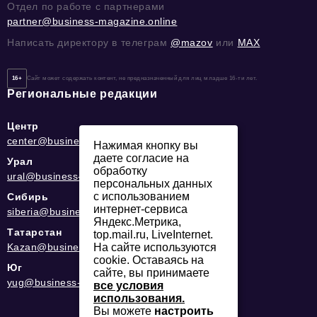
Отдел по работе с партнерами
partner@business-magazine.online
Написать директору в телеграм
@mazov
или
MAX
16+
Сайт может содержать контент, не предназначенный для лиц младше 16-ти лет.
Региональные редакции
Центр
center@business-magazine.online
Нажимая кнопку вы
даете согласие на
Урал
обработку
ural@business-magazine.online
персональных данных
с использованием
Сибирь
интернет-сервиса
siberia@business-magazine.online
Яндекс.Метрика,
Татарстан
top.mail.ru, LiveInternet.
Kazan@business-magazine.online
На сайте используются
cookie. Оставаясь на
Юг
сайте, вы принимаете
yug@business-magazine.online
все условия
использования.
Вы можете
настроить