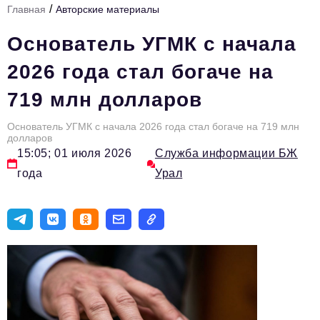
/
Главная
Авторские материалы
Инфраструктура развития
Основатель УГМК с начала
Технологии и тренды
2026 года стал богаче на
Ниши и рынки
719 млн долларов
Цитаты
Основатель УГМК с начала 2026 года стал богаче на 719 млн
Туризм
долларов
15:05; 01 июля 2026
Служба информации БЖ
Новости
года
Урал
Импортозамещение
ИННОПРОМ
Топ-100 влиятельных людей Свердловской области
Авторские материалы
Видео
ТОП-100 влиятельных людей — 2025