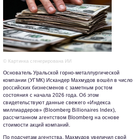
Телефон редакции:
+7 495 727-01-67
Электронные почты редакции:
Информационный отдел
info@business-magazine.online
Отдел рекламы
reklama@business-magazine.online
© Картинка сгенерирована ИИ
Отдел распространения/редакционная подписка
podpiska@business-magazine.online
Основатель Уральской горно-металлургической
компании (УГМК) Искандер Махмудов вошёл в число
Отдел по работе с партнерами
partner@business-magazine.online
российских бизнесменов с заметным ростом
состояния с начала 2026 года. Об этом
свидетельствуют данные свежего «Индекса
миллиардеров» (Bloomberg Billionaires Index),
рассчитанном агентством Bloomberg на основе
стоимости акций компаний.
По подсчетам агентства, Махмудов увеличил свой