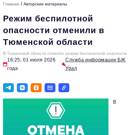
/
Главная
Авторские материалы
Инфраструктура развития
Режим беспилотной
Технологии и тренды
опасности отменили в
Ниши и рынки
Тюменской области
Цитаты
В Тюменской области отменён режим беспилотной опасности
Туризм
16:25; 01 июля 2026
Служба информации БЖ
Новости
года
Урал
Импортозамещение
ИННОПРОМ
Топ-100 влиятельных людей Свердловской области
В
Авторские материалы
Видео
ТОП-100 влиятельных людей — 2025