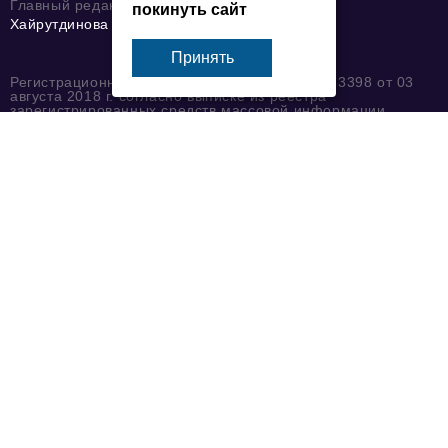
Главный редактор
покинуть сайт
Хайрутдинова Светлана Юрьевна
Принять
Регистрационный номер: серия Эл № ФС77-73398 от 03
августа 2018 г. согласно выписке из реестра
зарегистрированных средств массовой информации
выдана Федеральной службой по надзору в сфере связи,
информационных технологий и массовых коммуникаций.
При использовании любого материала с данного сайта
гипер-ссылка на Сетевое издание «ФЕДЕРАЛЬНЫЙ
БИЗНЕС ЖУРНАЛ» обязательна.
Новости
Инвестиции
События
Ниши и рынки
Технологии и тренды
Инфраструктура развития
Тема номера
HR
Персона номера
Юридический практикум