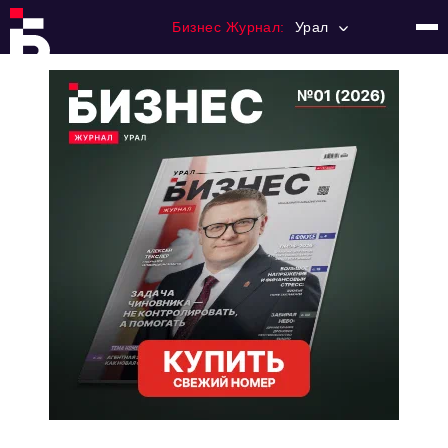
Бизнес Журнал:
Урал
Главная
Франчайзинг
Номера журнала
Контакты
Категории:
Альтернатива
Стиль жизни
Тема номера
HR
Персона номера