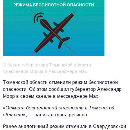
Телефон редакции:
+7 495 727-01-67
Электронные почты редакции:
Информационный отдел
info@business-magazine.online
Отдел рекламы
reklama@business-magazine.online
Отдел распространения/редакционная подписка
© Канал губернатора Тюменской области
podpiska@business-magazine.online
Александра Моора в мессенджере Мах
Отдел по работе с партнерами
partner@business-magazine.online
Тюменской области отменили режим беспилотной
опасности. Об этом сообщил губернатор
Александр
Моор
в своем канале в мессенджере Мах.
«
Отмена беспилотной опасности в Тюменской
области
», — написал глава региона.
Ранее аналогичный режим отменили в Свердловской