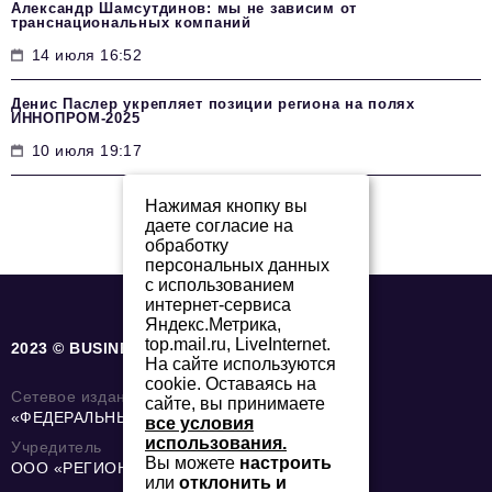
Александр Шамсутдинов: мы не зависим от
транснациональных компаний
14 июля 16:52
Денис Паслер укрепляет позиции региона на полях
ИННОПРОМ-2025
10 июля 19:17
Нажимая кнопку вы
даете согласие на
обработку
персональных данных
с использованием
интернет-сервиса
Яндекс.Метрика,
top.mail.ru, LiveInternet.
2023 © BUSINESS-MAGAZINE.ONLINE
На сайте используются
cookie. Оставаясь на
Сетевое издание
сайте, вы принимаете
«ФЕДЕРАЛЬНЫЙ БИЗНЕС ЖУРНАЛ»
все условия
использования.
Учредитель
Вы можете
настроить
ООО «РЕГИОНАЛЬНЫЕ НОВОСТИ»
или
отклонить и