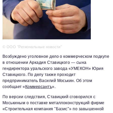
Телефон редакции:
+7 495 727-01-67
Электронные почты редакции:
Информационный отдел
info@business-magazine.online
Отдел рекламы
reklama@business-magazine.online
© ООО "Региональные новости"
Отдел распространения/редакционная подписка
Возбуждено уголовное дело о коммерческом подкупе
podpiska@business-magazine.online
в отношении Аркадия Ставицкого — сына
Отдел по работе с партнерами
гендиректора уральского завода «УМЕКОН» Юрия
partner@business-magazine.online
Ставицкого. По делу также проходит
предприниматель Василий Моськин. Об этом
сообщает «
Коммерсантъ
».
По версии следствия, Ставицкий сговорился с
Моськиным о поставке металлоконструкций фирме
«Строительная компания "Базис"» по завышенной