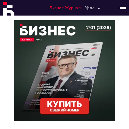
Бизнес Журнал:
Урал
Главная
Франчайзинг
Номера журнала
Контакты
Категории:
Альтернатива
Стиль жизни
Тема номера
HR
Персона номера