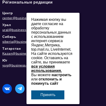
Региональные редакции
Центр
center@business-magazine.online
Нажимая кнопку вы
даете согласие на
Урал
обработку
ural@business-magazine.online
персональных данных
с использованием
Сибирь
интернет-сервиса
siberia@business-magazine.online
Яндекс.Метрика,
Татарстан
top.mail.ru, LiveInternet.
Kazan@business-magazine.online
На сайте используются
cookie. Оставаясь на
Юг
сайте, вы принимаете
yug@business-magazine.online
все условия
использования.
Вы можете
настроить
или
отклонить и
покинуть сайт
Принять