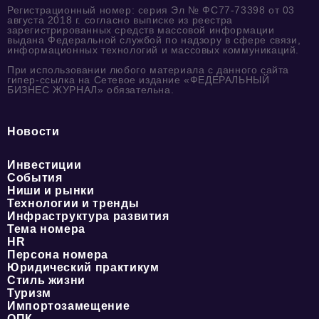
Регистрационный номер: серия Эл № ФС77-73398 от 03
августа 2018 г. согласно выписке из реестра
зарегистрированных средств массовой информации
выдана Федеральной службой по надзору в сфере связи,
информационных технологий и массовых коммуникаций.
При использовании любого материала с данного сайта
гипер-ссылка на Сетевое издание «ФЕДЕРАЛЬНЫЙ
БИЗНЕС ЖУРНАЛ» обязательна.
Новости
Инвестиции
События
Ниши и рынки
Технологии и тренды
Инфраструктура развития
Тема номера
HR
Персона номера
Юридический практикум
Стиль жизни
Туризм
Импортозамещение
ОПК