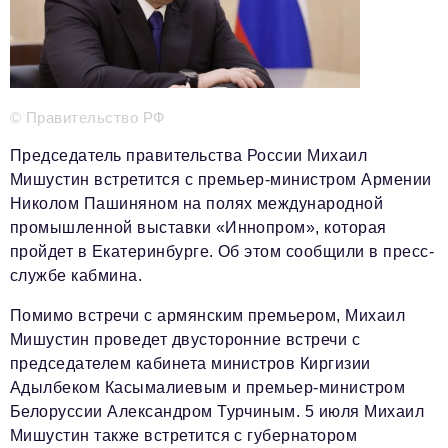
Телефон редакции:
+7 495 727-01-67
Электронные почты редакции:
Информационный отдел
© Правительство РФ
info@business-magazine.online
Председатель правительства России Михаил
Отдел рекламы
Мишустин встретится с премьер-министром Армении
reklama@business-magazine.online
Николом Пашиняном на полях международной
Отдел распространения/редакционная подписка
промышленной выставки «Иннопром», которая
podpiska@business-magazine.online
пройдет в Екатеринбурге. Об этом сообщили в пресс-
Отдел по работе с партнерами
службе кабмина.
partner@business-magazine.online
Помимо встречи с армянским премьером, Михаил
Мишустин проведет двусторонние встречи с
председателем кабинета министров Киргизии
Адылбеком Касымалиевым и премьер-министром
Белоруссии Александром Турчиным. 5 июля Михаил
Мишустин также встретится с губернатором