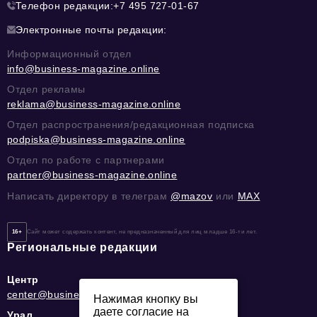
Телефон редакции:
+7 495 727-01-67
Электронные почты редакции:
Информационный отдел
info@business-magazine.online
Отдел рекламы
reklama@business-magazine.online
Отдел распространения/редакционная подписка
podpiska@business-magazine.online
Отдел по работе с партнерами
partner@business-magazine.online
Написать директору в телеграм
@mazov
или
MAX
16+
Сайт может содержать контент, не предназначенный для лиц младше 16-ти лет.
Региональные редакции
Центр
center@business-magazine.online
Нажимая кнопку вы
даете согласие на
Урал