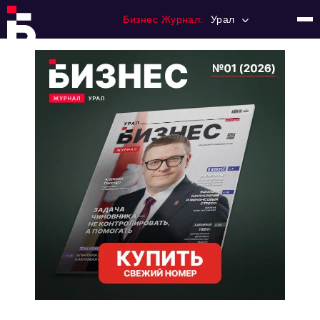
Бизнес Журнал:
Урал
Главная
Франчайзинг
Номера журнала
Контакты
Категории:
Альтернатива
Стиль жизни
Тема номера
HR
Персона номера