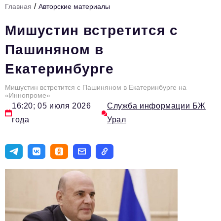
/
Главная
Авторские материалы
Инфраструктура развития
Мишустин встретится с
Технологии и тренды
Пашиняном в
Ниши и рынки
Екатеринбурге
Цитаты
Мишустин встретится с Пашиняном в Екатеринбурге на
Туризм
«Иннопроме»
16:20; 05 июля 2026
Служба информации БЖ
Новости
года
Урал
Импортозамещение
ИННОПРОМ
Топ-100 влиятельных людей Свердловской области
Авторские материалы
Видео
ТОП-100 влиятельных людей — 2025