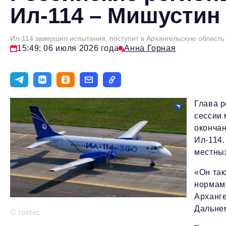
Ил-114 – Мишусти
Ил-114 завершил испытания, поступит в Архангельскую область
15:49; 06 июля 2026 года
Анна Горная
Глава р
сессии
окончан
Ил-114.
местных
«Он так
нормам,
Арханге
Дальне
© rostec