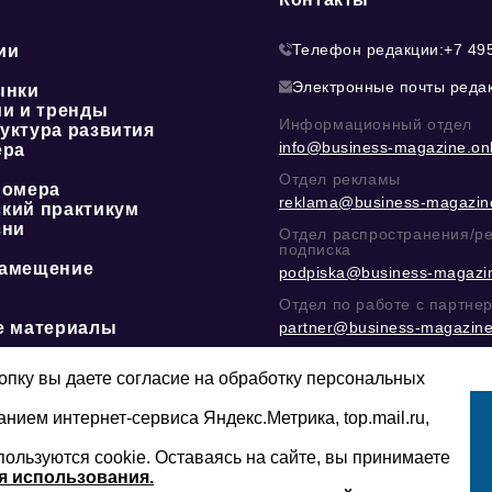
Телефон редакции:
+7 49
ии
Электронные почты реда
ынки
ии и тренды
Информационный отдел
уктура развития
info@business-magazine.onl
ера
Отдел рекламы
номера
reklama@business-magazine
кий практикум
зни
Отдел распространения/р
подписка
амещение
podpiska@business-magazin
Отдел по работе с партне
е материалы
partner@business-magazine
Написать директору в тел
@mazov
или
MAX
пку вы даете согласие на обработку персональных
анием интернет-сервиса Яндекс.Метрика, top.mail.ru,
пользуются cookie. Оставаясь на сайте, вы принимаете
Сайт может содержать контент, не пред
16+
младше 16-ти лет.
я использования.