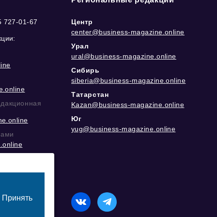
5 727-01-67
Центр
center@business-magazine.online
кции:
Урал
ural@business-magazine.online
ine
Сибирь
siberia@business-magazine.online
.online
Татарстан
едакционная
Kazan@business-magazine.online
Юг
e.online
yug@business-magazine.online
рами
.online
еграм
Принять
назначенный для лиц