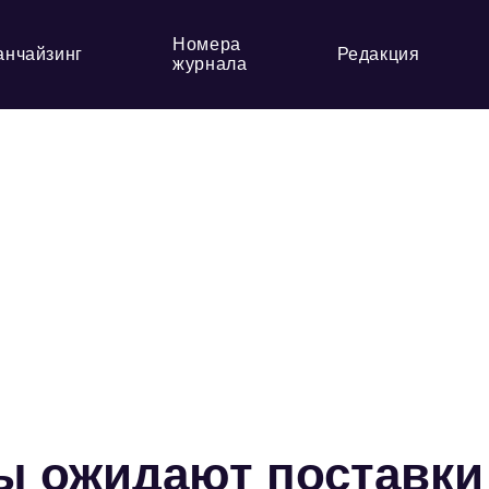
Номера
анчайзинг
Редакция
журнала
ы ожидают поставки