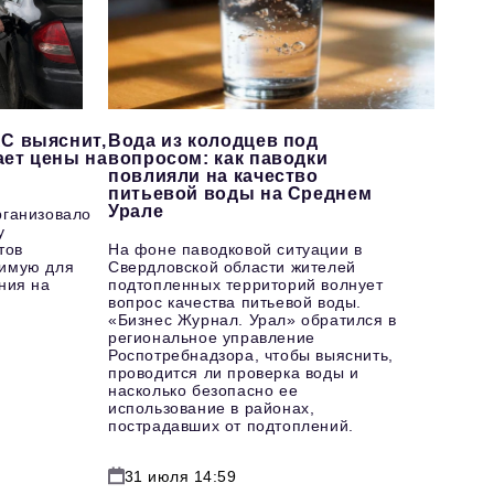
С выяснит,
Вода из колодцев под
ает цены на
вопросом: как паводки
повлияли на качество
питьевой воды на Среднем
Урале
рганизовало
у
тов
На фоне паводковой ситуации в
имую для
Свердловской области жителей
ния на
подтопленных территорий волнует
вопрос качества питьевой воды.
«Бизнес Журнал. Урал» обратился в
региональное управление
Роспотребнадзора, чтобы выяснить,
проводится ли проверка воды и
насколько безопасно ее
использование в районах,
пострадавших от подтоплений.
31 июля 14:59