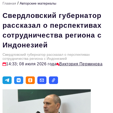
/
Главная
Авторские материалы
Инфраструктура развития
Свердловский губернатор
Технологии и тренды
рассказал о перспективах
Ниши и рынки
сотрудничества региона с
Цитаты
Индонезией
Туризм
Новости
Свердловский губернатор рассказал о перспективах
сотрудничества региона с Индонезией
14:33; 08 июля 2026 года
Виктория Перминова
Импортозамещение
ИННОПРОМ
Топ-100 влиятельных людей Свердловской области
Авторские материалы
Видео
ТОП-100 влиятельных людей — 2025