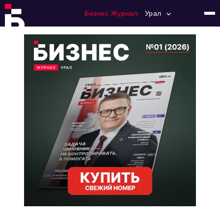
Бизнес Журнал:
Урал
Главная
Франчайзинг
Номера журнала
Контакты
Категории:
Альтернатива
Стиль жизни
Тема номера
HR
Персона номера