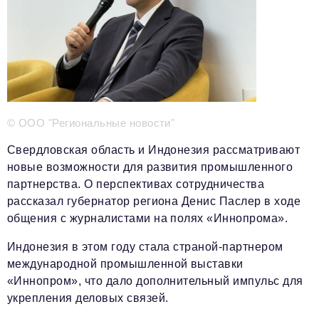
Телефон редакции:
+7 495 727-01-67
Электронные почты редакции:
Информационный отдел
info@business-magazine.online
Отдел рекламы
© ООО "Региональные новости"
reklama@business-magazine.online
Отдел распространения/редакционная подписка
Свердловская область и Индонезия рассматривают
podpiska@business-magazine.online
новые возможности для развития промышленного
партнерства. О перспективах сотрудничества
Отдел по работе с партнерами
partner@business-magazine.online
рассказал губернатор региона Денис Паслер в ходе
общения с журналистами на полях «Иннопрома».
Индонезия в этом году стала страной-партнером
международной промышленной выставки
«Иннопром», что дало дополнительный импульс для
укрепления деловых связей.