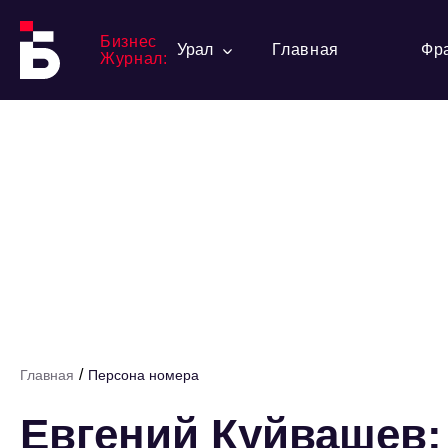
Бизнес
Урал
Главная
Фр
Журнал:
/
Главная
Персона номера
Евгений Куйвашев: