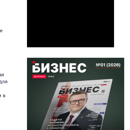
ее
ая
 для
и в