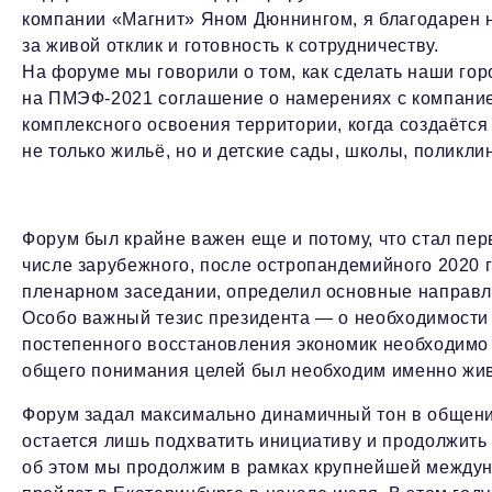
компании «Магнит» Яном Дюннингом, я благодарен н
за живой отклик и готовность к сотрудничеству.
На форуме мы говорили о том, как сделать наши го
на ПМЭФ-2021 соглашение о намерениях с компани
комплексного освоения территории, когда создаётс
не только жильё, но и детские сады, школы, поликли
Форум был крайне важен еще и потому, что стал пе
числе зарубежного, после остропандемийного 2020 г
пленарном заседании, определил основные направле
Особо важный тезис президента — о необходимости 
постепенного восстановления экономик необходимо 
общего понимания целей был необходим именно жив
Форум задал максимально динамичный тон в общени
остается лишь подхватить инициативу и продолжить
об этом мы продолжим в рамках крупнейшей межд