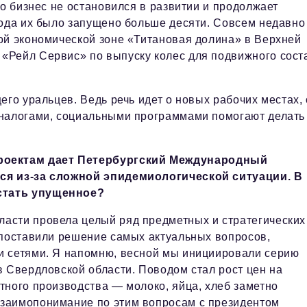
то бизнес не остановился в развитии и продолжает
года их было запущено больше десяти. Совсем недавно
ой экономической зоне «Титановая долина» в Верхней
«Рейл Сервис» по выпуску колес для подвижного сост
его уральцев. Ведь речь идет о новых рабочих местах, 
 налогами, социальными программами помогают делать
роектам дает Петербургский Международный
лся из-за сложной эпидемиологической ситуации. В
стать упущенное?
асти провела целый ряд предметных и стратегических
 поставили решение самых актуальных вопросов,
и сетями. Я напомню, весной мы инициировали серию
в Свердловской области. Поводом стал рост цен на
тного производства — молоко, яйца, хлеб заметно
заимопонимание по этим вопросам с президентом