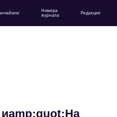
Номера
анчайзинг
Редакция
журнала
 иamp;quot;На