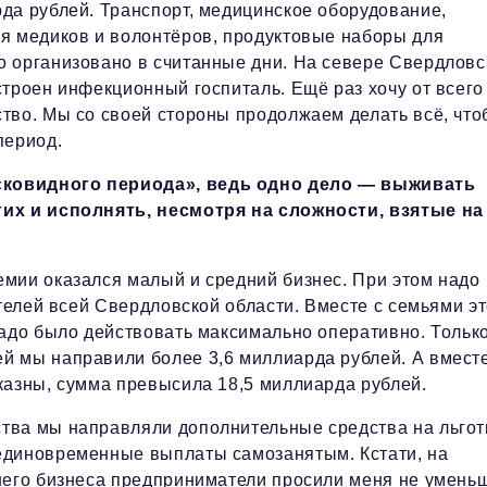
да рублей. Транспорт, медицинское оборудование,
я медиков и волонтёров, продуктовые наборы для
о организовано в считанные дни. На севере Свердловс
троен инфекционный госпиталь. Ещё раз хочу от всего
тво. Мы со своей стороны продолжаем делать всё, что
период.
«ковидного периода», ведь одно дело — выживать
гих и исполнять, несмотря на сложности, взятые на
мии оказался малый и средний бизнес. При этом надо
ителей всей Свердловской области. Вместе с семьями э
надо было действовать максимально оперативно. Только
й мы направили более 3,6 миллиарда рублей. А вместе
казны, сумма превысила 18,5 миллиарда рублей.
тва мы направляли дополнительные средства на льго
единовременные выплаты самозанятым. Кстати, на
него бизнеса предприниматели просили меня не умень