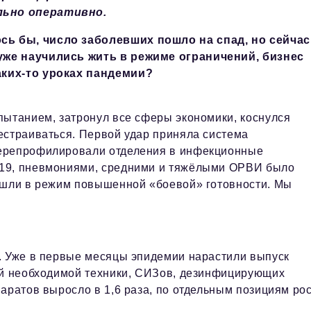
льно оперативно.
ь бы, число заболевших пошло на спад, но сейчас
уже научились жить в режиме ограничений, бизнес
аких-то уроках пандемии?
пытанием, затронул все сферы экономики, коснулся
естраиваться. Первой удар приняла система
перепрофилировали отделения в инфекционные
-19, пневмониями, средними и тяжёлыми ОРВИ было
решли в режим повышенной «боевой» готовности. Мы
. Уже в первые месяцы эпидемии нарастили выпуск
гой необходимой техники, СИЗов, дезинфицирующих
аратов выросло в 1,6 раза, по отдельным позициям ро