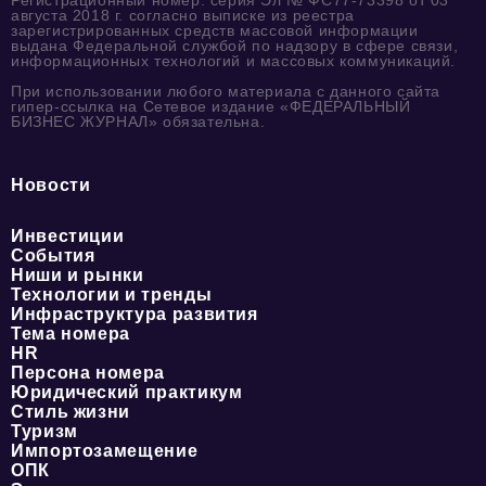
августа 2018 г. согласно выписке из реестра
зарегистрированных средств массовой информации
выдана Федеральной службой по надзору в сфере связи,
информационных технологий и массовых коммуникаций.
При использовании любого материала с данного сайта
гипер-ссылка на Сетевое издание «ФЕДЕРАЛЬНЫЙ
БИЗНЕС ЖУРНАЛ» обязательна.
Новости
Инвестиции
События
Ниши и рынки
Технологии и тренды
Инфраструктура развития
Тема номера
HR
Персона номера
Юридический практикум
Стиль жизни
Туризм
Импортозамещение
ОПК