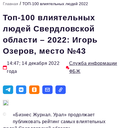
/
Главная
ТОП-100 влиятельных людей 2022
Инфраструктура развития
Топ-100 влиятельных
Технологии и тренды
людей Свердловской
Ниши и рынки
области – 2022: Игорь
Цитаты
Озеров, место №43
Туризм
Новости
14:47; 14 декабря 2022
Служба информации
года
ФБЖ
Импортозамещение
ИННОПРОМ
Топ-100 влиятельных людей Свердловской области
Авторские материалы
©
«Бизнес Журнал. Урал» продолжает
Видео
публиковать рейтинг самых влиятельных
ТОП-100 влиятельных людей — 2025