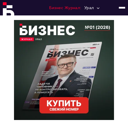
Бизнес Журнал:
Урал
Главная
Франчайзинг
Номера журнала
Контакты
Категории:
Альтернатива
Стиль жизни
Тема номера
HR
Персона номера