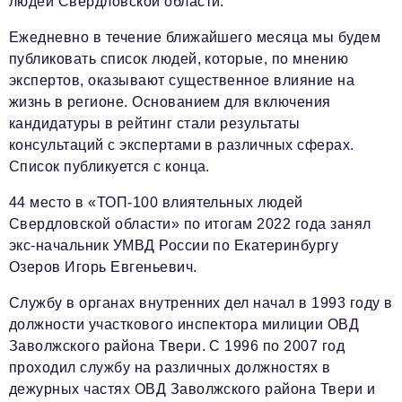
людей Свердловской области.
Ежедневно в течение ближайшего месяца мы будем
Телефон редакции:
+7 495 727-01-67
публиковать список людей, которые, по мнению
Электронные почты редакции:
экспертов, оказывают существенное влияние на
Информационный отдел
жизнь в регионе. Основанием для включения
info@business-magazine.online
кандидатуры в рейтинг стали результаты
Отдел рекламы
консультаций с экспертами в различных сферах.
reklama@business-magazine.online
Список публикуется с конца.
Отдел распространения/редакционная подписка
44 место в «ТОП-100 влиятельных людей
podpiska@business-magazine.online
Свердловской области» по итогам 2022 года занял
Отдел по работе с партнерами
экс-начальник УМВД России по Екатеринбургу
partner@business-magazine.online
Озеров Игорь Евгеньевич.
Службу в органах внутренних дел начал в 1993 году в
должности участкового инспектора милиции ОВД
Заволжского района Твери. С 1996 по 2007 год
проходил службу на различных должностях в
дежурных частях ОВД Заволжского района Твери и