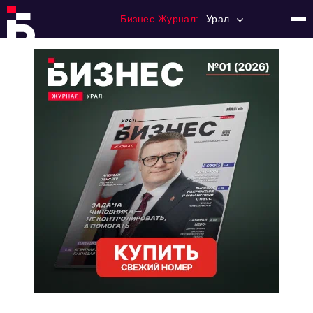
Бизнес Журнал:
Урал
Главная
Франчайзинг
Номера журнала
Контакты
Категории:
Альтернатива
Стиль жизни
Тема номера
HR
Персона номера