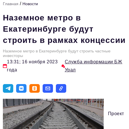
/
Главная
Новости
Инфраструктура развития
Наземное метро в
Технологии и тренды
Екатеринбурге будут
Ниши и рынки
строить в рамках концессии
Цитаты
Наземное метро в Екатеринбурге будут строить частные
Туризм
инвесторы
13:31; 16 ноября 2023
Служба информации БЖ
Новости
года
Урал
Импортозамещение
ИННОПРОМ
Топ-100 влиятельных людей Свердловской области
Авторские материалы
Проект
Видео
ТОП-100 влиятельных людей — 2025