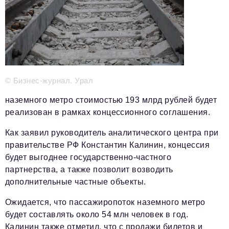
Телефон редакции:
+7 495 727-01-67
Электронные почты редакции:
Информационный отдел
info@business-magazine.online
© Бизнес-журнал. Урал
Отдел рекламы
reklama@business-magazine.online
наземного метро стоимостью 193 млрд рублей будет
Отдел распространения/редакционная подписка
реализован в рамках концессионного соглашения.
podpiska@business-magazine.online
Как заявил руководитель аналитического центра при
Отдел по работе с партнерами
partner@business-magazine.online
правительстве РФ Константин Калинин, концессия
будет выгоднее государственно-частного
партнерства, а также позволит возводить
дополнительные частные объекты.
Ожидается, что пассажиропоток наземного метро
будет составлять около 54 млн человек в год.
Калинин также отметил, что с продажи билетов и