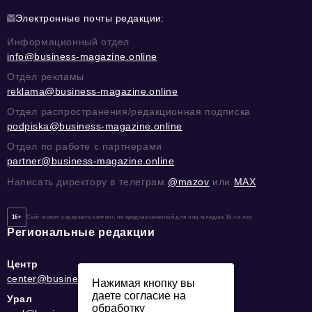
Электронные почты редакции:
Информационный отдел
info@business-magazine.online
Отдел рекламы
reklama@business-magazine.online
Отдел распространения/редакционная подписка
podpiska@business-magazine.online
Отдел по работе с партнерами
partner@business-magazine.online
Написать директору в телеграм
@mazov
или
MAX
16+
Сайт может содержать контент, не предназначенный для лиц младше 16-ти лет.
Региональные редакции
Центр
center@business-magazine.online
Нажимая кнопку вы
даете согласие на
Урал
обработку