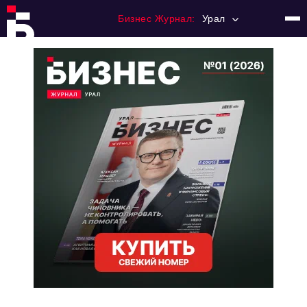
Бизнес Журнал:
Урал
Главная
Франчайзинг
Номера журнала
Контакты
Категории:
Альтернатива
Стиль жизни
Тема номера
HR
Персона номера