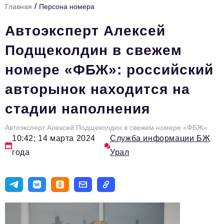
/
Главная
Персона номера
Инфраструктура развития
Автоэксперт Алексей
Технологии и тренды
Подщеколдин в свежем
Ниши и рынки
номере «ФБЖ»: российский
Цитаты
авторынок находится на
Туризм
стадии наполнения
Новости
Импортозамещение
Автоэксперт Алексей Подщеколдин в свежем номере «ФБЖ»
10:42; 14 марта 2024
Служба информации БЖ
ИННОПРОМ
года
Урал
Топ-100 влиятельных людей Свердловской области
Авторские материалы
Видео
ТОП-100 влиятельных людей — 2025