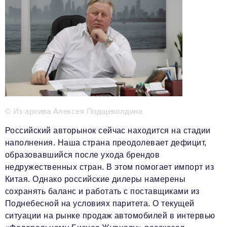
Телефон редакции:
+7 495 727-01-67
Электронные почты редакции:
Информационный отдел
info@business-magazine.online
Отдел рекламы
reklama@business-magazine.online
Отдел распространения/редакционная подписка
© Из архива Алексея Подщеколдина
podpiska@business-magazine.online
Российский авторынок сейчас находится на стадии
Отдел по работе с партнерами
partner@business-magazine.online
наполнения. Наша страна преодолевает дефицит,
образовавшийся после ухода брендов
недружественных стран. В этом помогает импорт из
Китая. Однако российские дилеры намерены
сохранять баланс и работать с поставщиками из
Поднебесной на условиях паритета. О текущей
ситуации на рынке продаж автомобилей в интервью