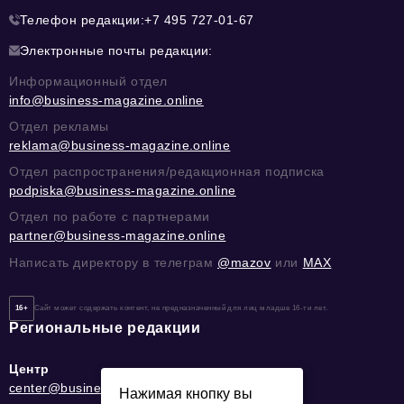
Телефон редакции:
+7 495 727-01-67
Электронные почты редакции:
Информационный отдел
info@business-magazine.online
Отдел рекламы
reklama@business-magazine.online
Отдел распространения/редакционная подписка
podpiska@business-magazine.online
Отдел по работе с партнерами
partner@business-magazine.online
Написать директору в телеграм
@mazov
или
MAX
16+
Сайт может содержать контент, не предназначенный для лиц младше 16-ти лет.
Региональные редакции
Центр
center@business-magazine.online
Нажимая кнопку вы