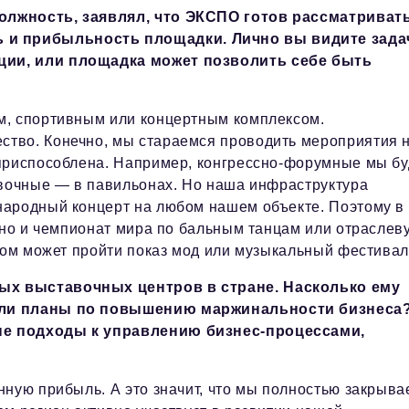
олжность, заявлял, что ЭКСПО готов рассматриват
и прибыльность площадки. Лично вы видите зада
ции, или площадка может позволить себе быть
м, спортивным или концертным комплексом.
тво. Конечно, мы стараемся проводить мероприятия 
 приспособлена. Например, конгрессно-форумные мы б
авочные — в павильонах. Но наша инфраструктура
народный концерт на любом нашем объекте. Поэтому в
, но и чемпионат мира по бальным танцам или отраслев
хом может пройти показ мод или музыкальный фестивал
ых выставочных центров в стране. Насколько ему
ь ли планы по повышению маржинальности бизнеса
ые подходы к управлению бизнес-процессами,
нную прибыль. А это значит, что мы полностью закрыва