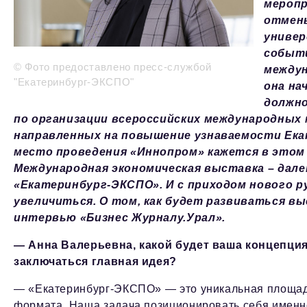
меропр
отмен
универ
событи
© Фото предоставлено пресс-службой
междун
"Екатеринбург-ЭКСПО"
она на
должно
по организации всероссийских международных 
направленных на повышение узнаваемости Ека
место проведения «Иннопром» кажется в этом 
Международная экономическая выставка – дале
«Екатеринбург-ЭКСПО». И с приходом нового 
увеличиться. О том, как будет развиваться вы
интервью «Бизнес Журналу.Урал».
— Анна Валерьевна, какой будет ваша концепция
заключаться главная идея?
— «Екатеринбург-ЭКСПО» — это уникальная площад
формата. Наша задача позиционировать себя именно