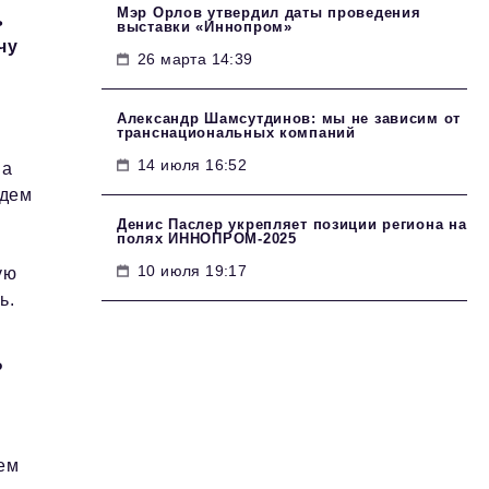
Мэр Орлов утвердил даты проведения
ь
выставки «Иннопром»
чу
26 марта 14:39
Александр Шамсутдинов: мы не зависим от
транснациональных компаний
14 июля 16:52
на
удем
Денис Паслер укрепляет позиции региона на
полях ИННОПРОМ-2025
10 июля 19:17
ую
ь.
?
ем