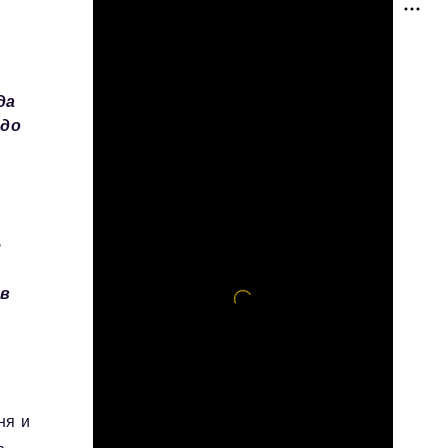
да
 до
е
 в
ня и
ь