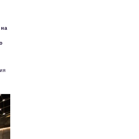
 на
ю
ния