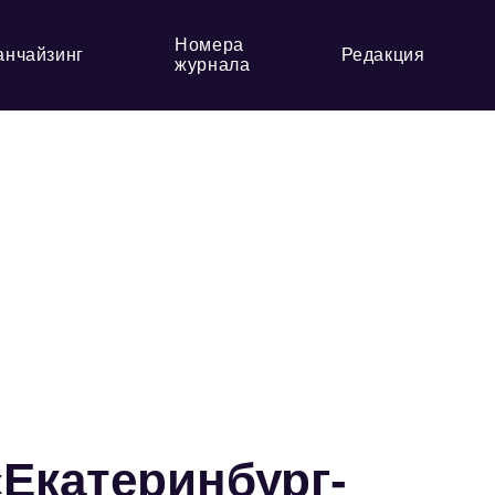
Номера
анчайзинг
Редакция
журнала
«Екатеринбург-