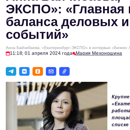
ЭКСПО»: «Главная
баланса деловых и
событий»
Анна Байчибаева, «Екатеринбург-ЭКСПО» в интервью «Бизнес 
11:18; 01 апреля 2024 года
Мария Мехоношина
Крупне
«Екате
работа
площад
списке