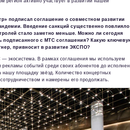
ом регион активно участвует в развитии нашей
тр» подписал соглашение о совместном развитии
пандемии. Введение санкций существенно повлияло
тролей стало заметно меньше. Можно ли сегодня
ль подписанного с МТС соглашения? Какую ключеву
тнер, привносит в развитие ЭКСПО?
 — экосистема. В рамках соглашения мы используем
и рекламы событий среди своих абонентов до исполне
а нашу площадку звёзд. Количество концертных
 сотрудничеством и намерены его продолжать.