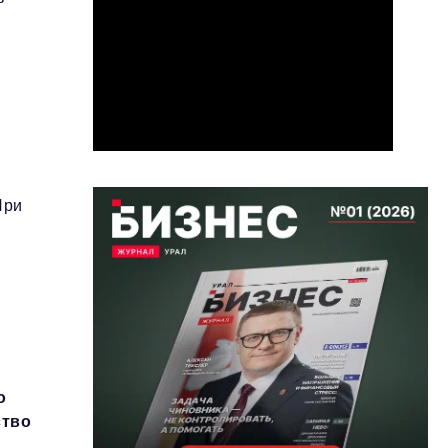
При
й
о
ство