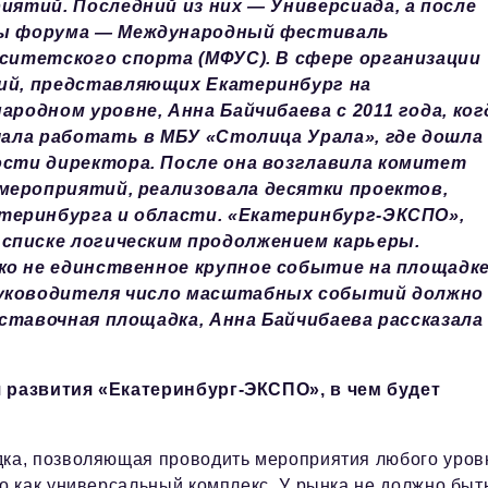
иятий. Последний из них — Универсиада, а после
ы форума — Международный фестиваль
ситетского спорта (МФУС). В сфере организации
й, представляющих Екатеринбург на
ародном уровне, Анна Байчибаева с 2011 года, ког
чала работать в МБУ «Столица Урала», где дошла
сти директора. После она возглавила комитет
мероприятий, реализовала десятки проектов,
теринбурга и области. «Екатеринбург-ЭКСПО»,
списке логическим продолжением карьеры.
ко не единственное крупное событие на площадк
руководителя число масштабных событий должно
ставочная площадка, Анна Байчибаева рассказала
 развития «Екатеринбург-ЭКСПО», в чем будет
ка, позволяющая проводить мероприятия любого уров
 как универсальный комплекс. У рынка не должно быт