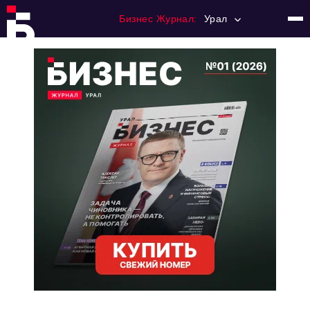
Бизнес Журнал:
Урал
Главная
Франчайзинг
Номера журнала
Контакты
Категории:
Альтернатива
Стиль жизни
Тема номера
HR
Персона номера