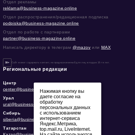
Отдел рекламы
reklama@business-magazine.online
Отдел распространения/редакционная подписка
podpiska@business-magazine.online
Отдел по работе с партнерами
partner@business-magazine.online
Написать директору в телеграм
@mazov
или
MAX
16+
Сайт может содержать контент, не предназначенный для лиц младше 16-ти лет.
Региональные редакции
Центр
center@business-magazine.online
Нажимая кнопку вы
даете согласие на
Урал
обработку
ural@business-magazine.online
персональных данных
с использованием
Сибирь
интернет-сервиса
siberia@business-magazine.online
Яндекс.Метрика,
Татарстан
top.mail.ru, LiveInternet.
Kazan@business-magazine.online
На сайте используются