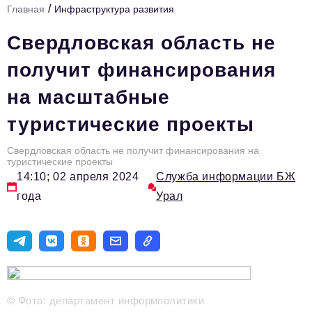
/
Главная
Инфраструктура развития
Инфраструктура развития
Свердловская область не
Технологии и тренды
получит финансирования
Ниши и рынки
на масштабные
Цитаты
туристические проекты
Туризм
Новости
Свердловская область не получит финансирования на
туристические проекты
14:10; 02 апреля 2024
Служба информации БЖ
Импортозамещение
года
Урал
ИННОПРОМ
Топ-100 влиятельных людей Свердловской области
Авторские материалы
Видео
© Фото: департамент информполитики
ТОП-100 влиятельных людей — 2025