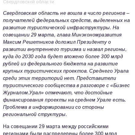
Свердловской области
Телефон редакции:
+7 495 727-01-67
Свердловская область не вошла в число регионов –
получателей федеральных средств, выделенных на
Электронные почты редакции:
развитие туристической инфраструктуры. На
Информационный отдел
совещании 29 марта, глава Минэкономразвития
info@business-magazine.online
Максим Реш
етников доложил Президенту о
Отдел рекламы
развитии внутреннего туризма и назвал регионы,
reklama@business-magazine.online
куда до 2030 года будет вложено более 300 млрд
Отдел распространения/редакционная подписка
рублей из федерального бюджета на развитие
podpiska@business-magazine.online
крупных туристических проектов. Среднего Урала
среди этих территорий нет.
Представители
Отдел по работе с партнерами
partner@business-magazine.online
туристического сообщества в разговоре с «Бизнес
Журналом.Урал» отмечают, что достойные
финансирования проекты на среднем Урале есть.
Проблема в информировании со стороны
региональной структуры.
На совещании 29 марта между российскими
регионами были распределены более 300 млрд