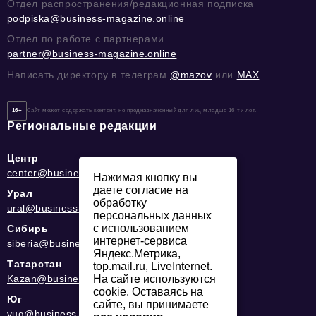
Отдел распространения/редакционная подписка
podpiska@business-magazine.online
Отдел по работе с партнерами
partner@business-magazine.online
Написать директору в телеграм
@mazov
или
MAX
16+
Сайт может содержать контент, не предназначенный для лиц младше 16-ти лет.
Региональные редакции
Центр
center@business-magazine.online
Нажимая кнопку вы
даете согласие на
Урал
обработку
ural@business-magazine.online
персональных данных
с использованием
Сибирь
интернет-сервиса
siberia@business-magazine.online
Яндекс.Метрика,
Татарстан
top.mail.ru, LiveInternet.
Kazan@business-magazine.online
На сайте используются
cookie. Оставаясь на
Юг
сайте, вы принимаете
yug@business-magazine.online