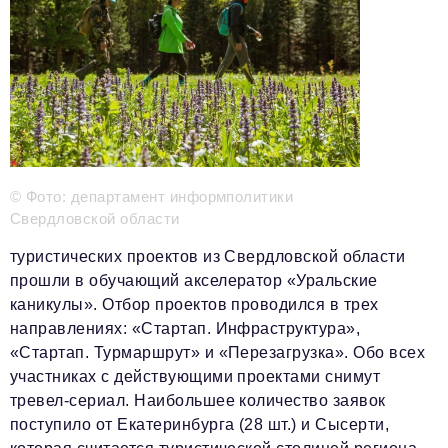
Телефон редакции:
+7 495 727-01-67
Электронные почты редакции:
Информационный отдел
info@business-magazine.online
Отдел рекламы
reklama@business-magazine.online
© Фото: департамент информполитики
Отдел распространения/редакционная подписка
Свердловской области
podpiska@business-magazine.online
туристических проектов из Свердловской области
Отдел по работе с партнерами
прошли в обучающий акселератор «Уральские
partner@business-magazine.online
каникулы». Отбор проектов проводился в трех
направлениях: «Стартап. Инфраструктура»,
«Стартап. Турмаршрут» и «Перезагрузка». Обо всех
участниках с действующими проектами снимут
тревел-сериал. Наибольшее количество заявок
поступило от Екатеринбурга (28 шт.) и Сысерти,