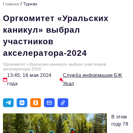
/
Главная
Туризм
Инфраструктура развития
Оргкомитет «Уральских
Технологии и тренды
каникул» выбрал
Ниши и рынки
участников
Цитаты
акселератора-2024
Туризм
Новости
Оргкомитет «Уральских каникул» выбрал участников
акселератора-2024
13:45; 16 мая 2024
Служба информации БЖ
Импортозамещение
года
Урал
ИННОПРОМ
Топ-100 влиятельных людей Свердловской области
Авторские материалы
В этом
Видео
году 78
ТОП-100 влиятельных людей — 2025