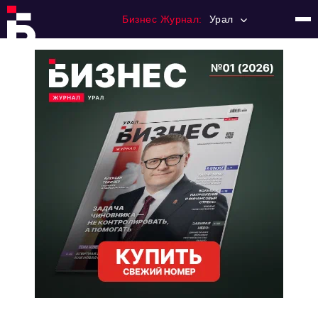
Бизнес Журнал:
Урал
Главная
Франчайзинг
Номера журнала
Контакты
Категории:
Альтернатива
Стиль жизни
Тема номера
HR
Персона номера