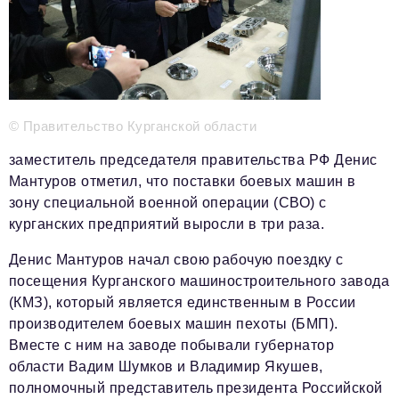
Телефон редакции:
+7 495 727-01-67
Электронные почты редакции:
Информационный отдел
info@business-magazine.online
© Правительство Курганской области
Отдел рекламы
заместитель председателя правительства РФ Денис
reklama@business-magazine.online
Мантуров отметил, что поставки боевых машин в
Отдел распространения/редакционная подписка
зону специальной военной операции (СВО) с
podpiska@business-magazine.online
курганских предприятий выросли в три раза.
Отдел по работе с партнерами
partner@business-magazine.online
Денис Мантуров начал свою рабочую поездку с
посещения Курганского машиностроительного завода
(КМЗ), который является единственным в России
производителем боевых машин пехоты (БМП).
Вместе с ним на заводе побывали губернатор
области Вадим Шумков и Владимир Якушев,
полномочный представитель президента Российской