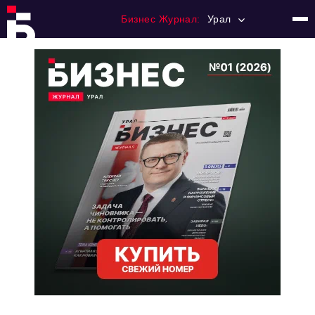
Бизнес Журнал:
Урал
Главная
Франчайзинг
Номера журнала
Контакты
Категории:
Альтернатива
Стиль жизни
Тема номера
HR
Персона номера