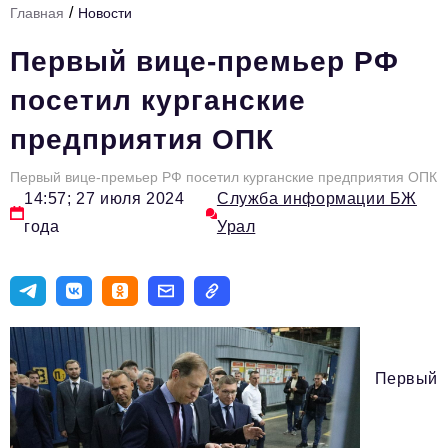
/
Главная
Новости
Инфраструктура развития
Первый вице-премьер РФ
Технологии и тренды
посетил курганские
Ниши и рынки
предприятия ОПК
Цитаты
Первый вице-премьер РФ посетил курганские предприятия ОПК
Туризм
14:57; 27 июля 2024
Служба информации БЖ
Новости
года
Урал
Импортозамещение
ИННОПРОМ
Топ-100 влиятельных людей Свердловской области
Авторские материалы
Первый
Видео
ТОП-100 влиятельных людей — 2025