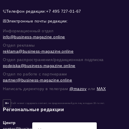
Телефон редакции:
+7 495 727-01-67
Электронные почты редакции:
Информационный отдел
info@business-magazine.online
Отдел рекламы
reklama@business-magazine.online
Отдел распространения/редакционная подписка
podpiska@business-magazine.online
Отдел по работе с партнерами
partner@business-magazine.online
Написать директору в телеграм
@mazov
или
MAX
16+
Сайт может содержать контент, не предназначенный для лиц младше 16-ти лет.
Региональные редакции
Центр
center@business-magazine.online