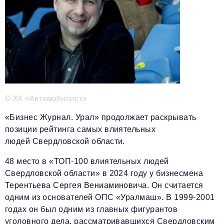
Телефон редакции:
+7 495 727-01-67
Электронные почты редакции:
Информационный отдел
info@business-magazine.online
Отдел рекламы
reklama@business-magazine.online
© ХК «Автомобилист»
Отдел распространения/редакционная подписка
podpiska@business-magazine.online
«Бизнес Журнал. Урал» продолжает раскрывать
позиции рейтинга самых влиятельных
Отдел по работе с партнерами
partner@business-magazine.online
людей Свердловской области.
48 место в «ТОП-100 влиятельных людей
Свердловской области» в 2024 году у бизнесмена
Терентьева Сергея Вениаминовича. Он считается
одним из основателей ОПС «Уралмаш». В 1999-2001
годах он был одним из главных фигурантов
уголовного дела, рассматривавшихся Свердловским