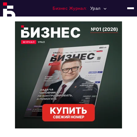
Бизнес Журнал:
Урал
Главная
Франчайзинг
Номера журнала
Контакты
Категории:
Альтернатива
Стиль жизни
Тема номера
HR
Персона номера