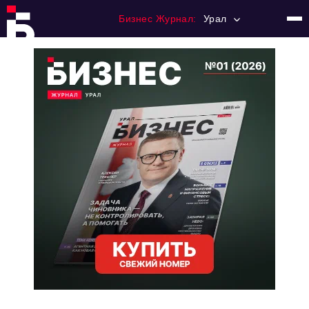
Бизнес Журнал:
Урал
Главная
Франчайзинг
Номера журнала
Контакты
Категории:
Альтернатива
Стиль жизни
Тема номера
HR
Персона номера