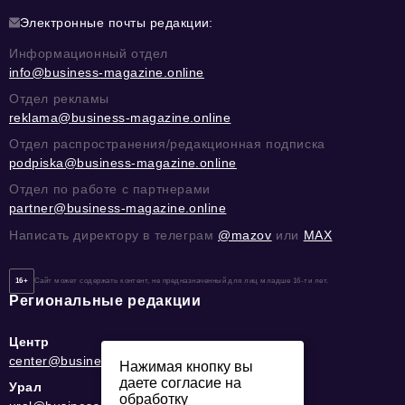
Электронные почты редакции:
Информационный отдел
info@business-magazine.online
Отдел рекламы
reklama@business-magazine.online
Отдел распространения/редакционная подписка
podpiska@business-magazine.online
Отдел по работе с партнерами
partner@business-magazine.online
Написать директору в телеграм
@mazov
или
MAX
16+
Сайт может содержать контент, не предназначенный для лиц младше 16-ти лет.
Региональные редакции
Центр
center@business-magazine.online
Нажимая кнопку вы
даете согласие на
Урал
обработку