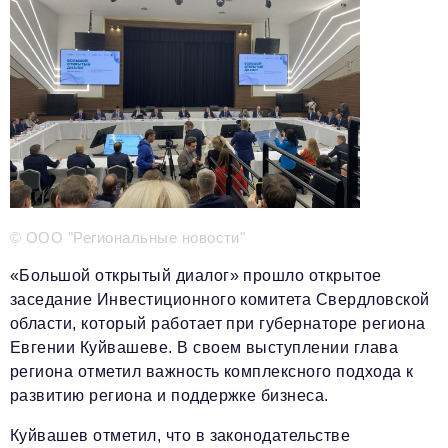
Телефон редакции:
+7 495 727-01-67
Электронные почты редакции:
Информационный отдел
info@business-magazine.online
Отдел рекламы
reklama@business-magazine.online
Отдел распространения/редакционная подписка
podpiska@business-magazine.online
© ООО "Региональные новости"
Отдел по работе с партнерами
«Большой открытый диалог» прошло открытое
partner@business-magazine.online
заседание Инвестиционного комитета Свердловской
области, который работает при губернаторе региона
Евгении Куйвашеве
. В своем выступлении глава
региона отметил важность комплексного подхода к
развитию региона и поддержке бизнеса.
Куйвашев отметил, что в законодательстве