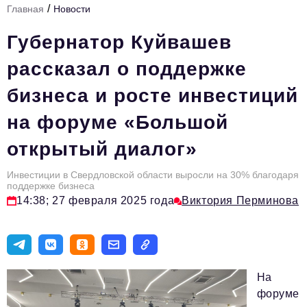
/
Главная
Новости
Инфраструктура развития
Губернатор Куйвашев
Технологии и тренды
рассказал о поддержке
Ниши и рынки
бизнеса и росте инвестиций
Цитаты
на форуме «Большой
Туризм
открытый диалог»
Новости
Импортозамещение
Инвестиции в Свердловской области выросли на 30% благодаря
поддержке бизнеса
ИННОПРОМ
14:38; 27 февраля 2025 года
Виктория Перминова
Топ-100 влиятельных людей Свердловской области
Авторские материалы
На
Видео
форуме
ТОП-100 влиятельных людей — 2025