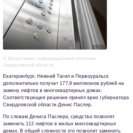
Телефон редакции:
+7 495 727-01-67
Электронные почты редакции:
Информационный отдел
info@business-magazine.online
Отдел рекламы
reklama@business-magazine.online
© Департамент информационной политики
Отдел распространения/редакционная подписка
Свердловской области
podpiska@business-magazine.online
Екатеринбург, Нижний Тагил и Первоуральск
Отдел по работе с партнерами
дополнительно получат 177,9 миллионов рублей на
partner@business-magazine.online
замену лифтов в многоквартирных домах.
Соответствующее решение принял врио губернатора
Свердловской области
Денис Паслер
.
По словам Дениса Паслера, средства позволят
заменить 112 лифтов в жилых многоквартирных
домах. В общей сложности это позволит заменить