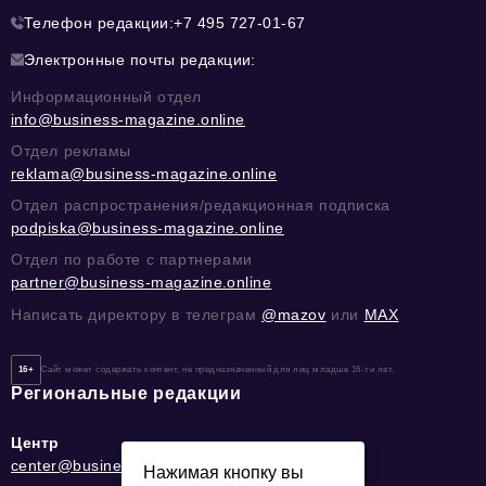
Телефон редакции:
+7 495 727-01-67
Электронные почты редакции:
Информационный отдел
info@business-magazine.online
Отдел рекламы
reklama@business-magazine.online
Отдел распространения/редакционная подписка
podpiska@business-magazine.online
Отдел по работе с партнерами
partner@business-magazine.online
Написать директору в телеграм
@mazov
или
MAX
16+
Сайт может содержать контент, не предназначенный для лиц младше 16-ти лет.
Региональные редакции
Центр
center@business-magazine.online
Нажимая кнопку вы