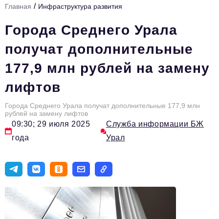
/
Главная
Инфраструктура развития
Инфраструктура развития
Города Среднего Урала
Технологии и тренды
получат дополнительные
Ниши и рынки
177,9 млн рублей на замену
Цитаты
лифтов
Туризм
Новости
Города Среднего Урала получат дополнительные 177,9 млн
рублей на замену лифтов
09:30; 29 июля 2025
Служба информации БЖ
Импортозамещение
года
Урал
ИННОПРОМ
Топ-100 влиятельных людей Свердловской области
Авторские материалы
Видео
ТОП-100 влиятельных людей — 2025