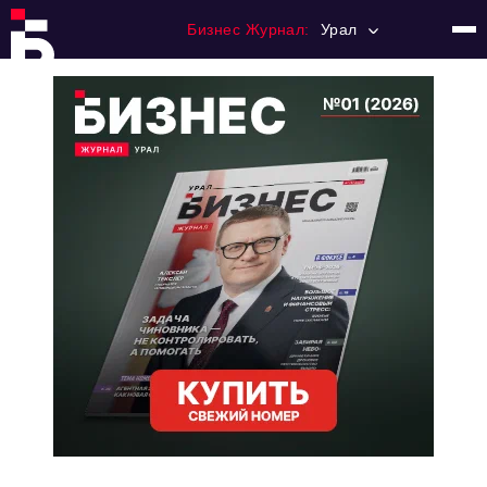
Бизнес Журнал:
Урал
Главная
Франчайзинг
Номера журнала
Контакты
Категории:
Альтернатива
Стиль жизни
Тема номера
HR
Персона номера