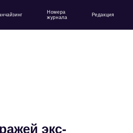
Номера
анчайзинг
Редакция
журнала
ражей экс-