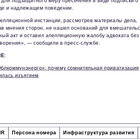
 для подзащитного меру пресечения в виде подписки о
де и надлежащем поведении.
елляционной инстанции, рассмотрев материалы дела,
в мнения сторон, не нашел оснований для вмешатель
ный акт и оставил апелляционную жалобу адвоката без
ворения», — сообщили в пресс-службе.
МЕ
:
Облкоммунэнерго»: почему сомнительная приватизация
илась изъятием
HR
Персона номера
Инфраструктура развития