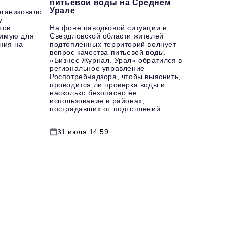
питьевой воды на Среднем
Урале
рганизовало
у
тов
На фоне паводковой ситуации в
имую для
Свердловской области жителей
ния на
подтопленных территорий волнует
вопрос качества питьевой воды.
«Бизнес Журнал. Урал» обратился в
региональное управление
Роспотребнадзора, чтобы выяснить,
проводится ли проверка воды и
насколько безопасно ее
использование в районах,
пострадавших от подтоплений.
31 июля 14:59