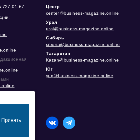
5 727-01-67
Центр
center@business-magazine.online
кции:
Урал
ural@business-magazine.online
ine
Сибирь
siberia@business-magazine.online
.online
Татарстан
едакционная
Kazan@business-magazine.online
Юг
e.online
yug@business-magazine.online
рами
.online
еграм
Принять
назначенный для лиц