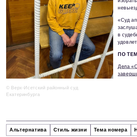
избрать
невыез
«Суд ап
заслуша
в судеб
удовлет
ПО ТЕ
Дела «
заверш
© Верх-Исетский районный суд
Екатеринбурга
Альтернатива
Стиль жизни
Тема номера