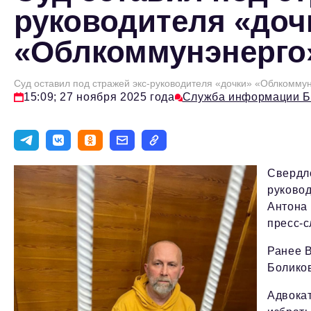
руководителя «доч
«Облкоммунэнерго
Суд оставил под стражей экс-руководителя «дочки» «Облкомму
15:09; 27 ноября 2025 года
Служба информации 
Свердло
руково
Антона 
пресс-с
Ранее 
Боликов
Адвока