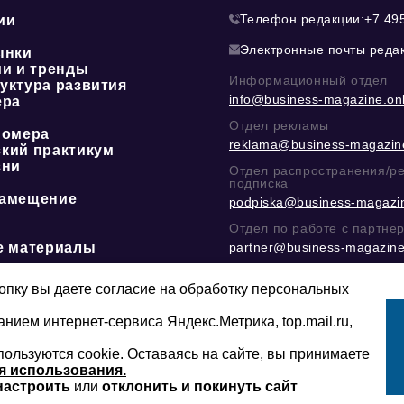
Телефон редакции:
+7 49
ии
Электронные почты реда
ынки
ии и тренды
Информационный отдел
уктура развития
info@business-magazine.onl
ера
Отдел рекламы
номера
reklama@business-magazine
кий практикум
зни
Отдел распространения/р
подписка
амещение
podpiska@business-magazin
Отдел по работе с партне
е материалы
partner@business-magazine
Написать директору в тел
@mazov
или
MAX
пку вы даете согласие на обработку персональных
анием интернет-сервиса Яндекс.Метрика, top.mail.ru,
пользуются cookie. Оставаясь на сайте, вы принимаете
Сайт может содержать контент, не пред
16+
младше 16-ти лет.
я использования.
настроить
или
отклонить и покинуть сайт