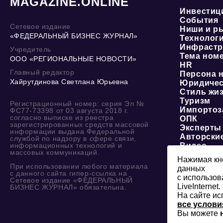
MAGAZINE.ONLINE
Инвестиц
События
Сетевое издание
Ниши и р
«ФЕДЕРАЛЬНЫЙ БИЗНЕС ЖУРНАЛ»
Технолог
Инфрастр
Учредитель
Тема ном
ООО «РЕГИОНАЛЬНЫЕ НОВОСТИ»
HR
Главный редактор
Персона 
Хайрутдинова Светлана Юрьевна
Юридичес
Стиль жи
Туризм
Регистрационный номер: серия Эл №
Импортоз
ФС77-73398 от 03 августа 2018 г.
согласно выписке из реестра
ОПК
зарегистрированных средств массовой
Эксперты
информации выдана Федеральной
Авторски
службой по надзору в сфере связи,
информационных технологий и
Видео
массовых коммуникаций.
Нажимая кно
При использовании любого материала
данных
с данного сайта гипер-ссылка на
с использов
Сетевое издание «ФЕДЕРАЛЬНЫЙ
LiveInternet.
БИЗНЕС ЖУРНАЛ» обязательна.
На сайте ис
все услови
Вы можете