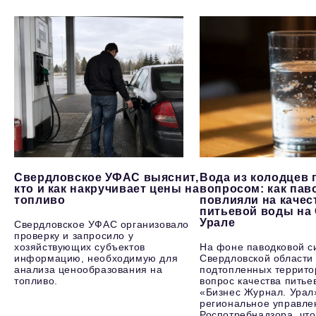
Свердловское УФАС выяснит,
Вода из колодцев 
кто и как накручивает цены на
вопросом: как пав
топливо
повлияли на качес
питьевой воды на
Урале
Свердловское УФАС организовало
проверку и запросило у
хозяйствующих субъектов
На фоне паводковой с
информацию, необходимую для
Свердловской области
анализа ценообразования на
подтопленных террито
топливо.
вопрос качества питье
«Бизнес Журнал. Урал
региональное управле
Роспотребнадзора, что