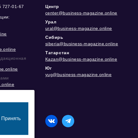
5 727-01-67
Центр
center@business-magazine.online
кции:
Урал
ural@business-magazine.online
ine
Сибирь
siberia@business-magazine.online
.online
Татарстан
едакционная
Kazan@business-magazine.online
Юг
e.online
yug@business-magazine.online
рами
.online
еграм
Принять
назначенный для лиц