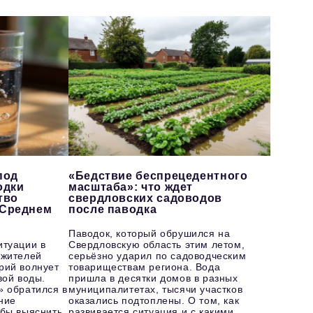
под
«Бедствие беспрецедентного
одки
масштаба»: что ждет
тво
свердловских садоводов
 Среднем
после паводка
Паводок, который обрушился на
итуации в
Свердловскую область этим летом,
 жителей
серьёзно ударил по садоводческим
рий волнует
товариществам региона. Вода
вой воды.
пришла в десятки домов в разных
» обратился в
муниципалитетах, тысячи участков
ние
оказались подтоплены. О том, как
бы выяснить,
развивается ситуация и с какими