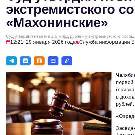
экстремистского с
«Махонинские»
Суд утвердил изъятие 2,5 млрд рублей у экстремистского сооб
12:21; 29 января 2026 года
Служба информации 
Челябин
первой 
(призна
в доход
рублей.
«Опреде
Заседан