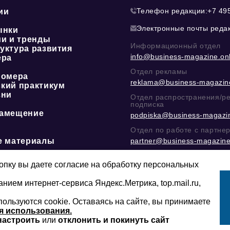
Телефон редакции:
+7 49
ии
Электронные почты реда
ынки
ии и тренды
Информационный отдел
уктура развития
info@business-magazine.onl
ера
Отдел рекламы
номера
reklama@business-magazine
кий практикум
зни
Отдел распространения/р
подписка
амещение
podpiska@business-magazin
Отдел по работе с партне
е материалы
partner@business-magazine
Написать директору в тел
@mazov
или
MAX
пку вы даете согласие на обработку персональных
анием интернет-сервиса Яндекс.Метрика, top.mail.ru,
пользуются cookie. Оставаясь на сайте, вы принимаете
Сайт может содержать контент, не пред
16+
младше 16-ти лет.
я использования.
настроить
или
отклонить и покинуть сайт