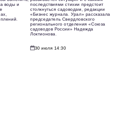
а воды и
последствиями стихии предстоит
е
столкнуться садоводам, редакции
ах,
«Бизнес журнала. Урал» рассказала
оплений.
председатель Свердловского
регионального отделения «Союза
садоводов России» Надежда
Локтионова.
30 июля 14:30