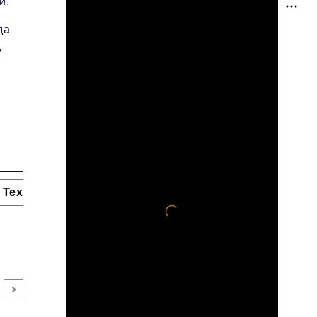
и.
да
,
Технологии и тренды
Ниши и рынки
Цитаты