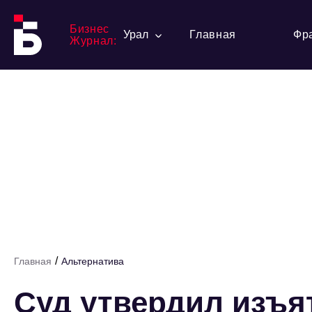
Бизнес
Урал
Главная
Фр
Журнал:
/
Главная
Альтернатива
Суд утвердил изъят