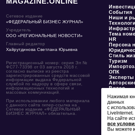
MAGAZINE.ONLINE
Инвестиц
События
Сетевое издание
Ниши и р
«ФЕДЕРАЛЬНЫЙ БИЗНЕС ЖУРНАЛ»
Технолог
Инфрастр
Учредитель
Тема ном
ООО «РЕГИОНАЛЬНЫЕ НОВОСТИ»
HR
Главный редактор
Персона 
Хайрутдинова Светлана Юрьевна
Юридичес
Стиль жи
Туризм
Регистрационный номер: серия Эл №
Импортоз
ФС77-73398 от 03 августа 2018 г.
согласно выписке из реестра
ОПК
зарегистрированных средств массовой
Эксперты
информации выдана Федеральной
Авторски
службой по надзору в сфере связи,
информационных технологий и
Видео
массовых коммуникаций.
Нажимая кно
При использовании любого материала
данных
с данного сайта гипер-ссылка на
с использов
Сетевое издание «ФЕДЕРАЛЬНЫЙ
LiveInternet.
БИЗНЕС ЖУРНАЛ» обязательна.
На сайте ис
все услови
Вы можете