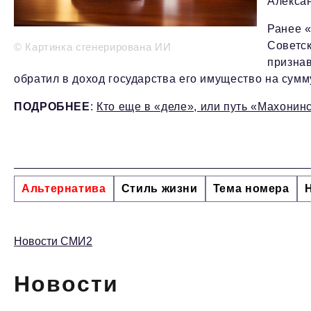
Алексан
Ранее «
Советск
© Картинка сгенерирована ИИ
признав
обратил в доход государства его имущество на сумму
ПОДРОБНЕЕ
:
Кто еще в «деле», или путь «Махонин
Альтернатива
Стиль жизни
Тема номера
Новости СМИ2
Новости