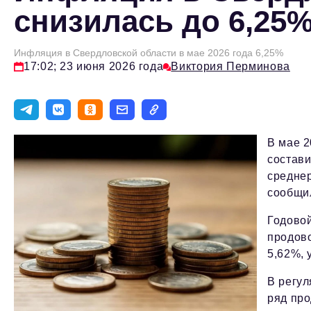
снизилась до 6,25%
Инфляция в Свердловской области в мае 2026 года 6,25%
17:02; 23 июня 2026 года
Виктория Перминова
В мае 2
состави
среднер
сообщил
Годовой
продов
5,62%, 
В регул
ряд про