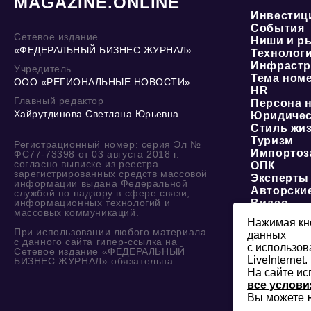
MAGAZINE.ONLINE
Инвестиц
События
Сетевое издание
Ниши и р
«ФЕДЕРАЛЬНЫЙ БИЗНЕС ЖУРНАЛ»
Технолог
Инфрастр
Учредитель
Тема ном
ООО «РЕГИОНАЛЬНЫЕ НОВОСТИ»
HR
Главный редактор
Персона 
Хайрутдинова Светлана Юрьевна
Юридичес
Стиль жи
Туризм
Регистрационный номер: серия Эл №
Импортоз
ФС77-73398 от 03 августа 2018 г.
согласно выписке из реестра
ОПК
зарегистрированных средств массовой
Эксперты
информации выдана Федеральной
Авторски
службой по надзору в сфере связи,
информационных технологий и
Видео
массовых коммуникаций.
Нажимая кно
При использовании любого материала
данных
с данного сайта гипер-ссылка на
с использов
Сетевое издание «ФЕДЕРАЛЬНЫЙ
LiveInternet.
БИЗНЕС ЖУРНАЛ» обязательна.
На сайте ис
все услови
Вы можете