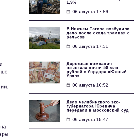
1,9%
06 августа 17:59
В Нижнем Тагиле возбудили
дело после схода трамвая с
рельсов
06 августа 17:31
Дорожная компания
и
взыскала почти 58 млн
ыше
рублей с Упрдора «Южный
Урал»
06 августа 16:52
сии.
Дело челябинского экс-
губернатора Юревича
передали в московский суд
06 августа 15:47
 на
вары