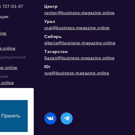
5 727-01-67
Центр
center@business-magazine.online
кции:
Урал
ural@business-magazine.online
ine
Сибирь
siberia@business-magazine.online
.online
Татарстан
едакционная
Kazan@business-magazine.online
Юг
e.online
yug@business-magazine.online
рами
.online
еграм
Принять
назначенный для лиц