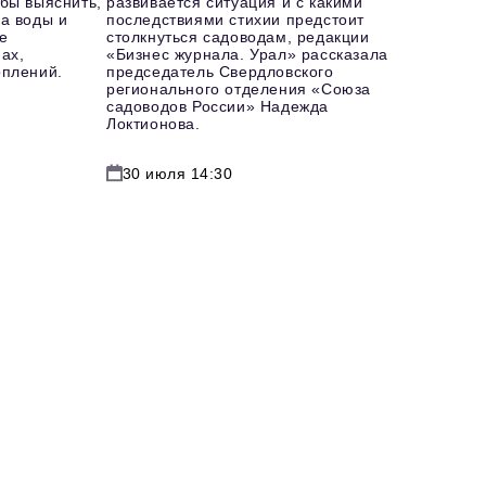
бы выяснить,
развивается ситуация и с какими
а воды и
последствиями стихии предстоит
е
столкнуться садоводам, редакции
ах,
«Бизнес журнала. Урал» рассказала
оплений.
председатель Свердловского
регионального отделения «Союза
садоводов России» Надежда
Локтионова.
30 июля 14:30