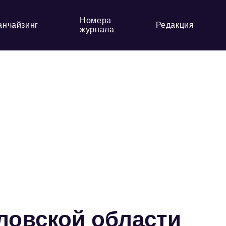
Номера
анчайзинг
Редакция
журнала
ловской области