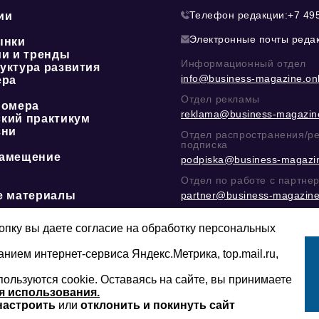
Телефон редакции:
+7 49
ии
Электронные почты реда
ынки
ии и тренды
Информационный отдел
уктура развития
info@business-magazine.onl
ера
Отдел рекламы
номера
reklama@business-magazine
кий практикум
зни
Отдел распространения/р
подписка
амещение
podpiska@business-magazin
Отдел по работе с партне
е материалы
partner@business-magazine
Написать директору в тел
@mazov
или
MAX
пку вы даете согласие на обработку персональных
анием интернет-сервиса Яндекс.Метрика, top.mail.ru,
пользуются cookie. Оставаясь на сайте, вы принимаете
Сайт может содержать контент, не пред
16+
младше 16-ти лет.
я использования.
настроить
или
отклонить и покинуть сайт