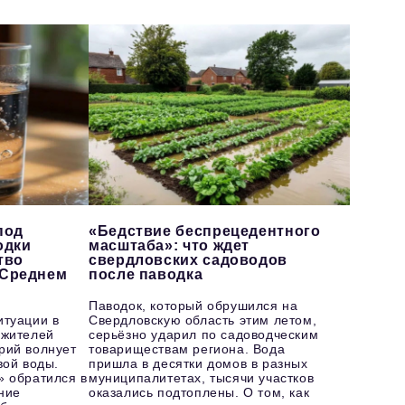
под
«Бедствие беспрецедентного
одки
масштаба»: что ждет
тво
свердловских садоводов
 Среднем
после паводка
Паводок, который обрушился на
итуации в
Свердловскую область этим летом,
 жителей
серьёзно ударил по садоводческим
рий волнует
товариществам региона. Вода
вой воды.
пришла в десятки домов в разных
» обратился в
муниципалитетах, тысячи участков
ние
оказались подтоплены. О том, как