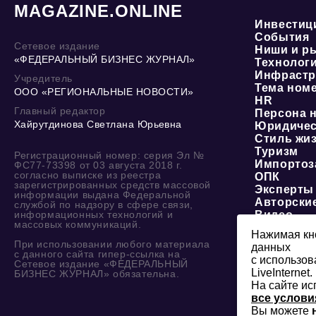
MAGAZINE.ONLINE
Инвестиц
События
Сетевое издание
Ниши и р
«ФЕДЕРАЛЬНЫЙ БИЗНЕС ЖУРНАЛ»
Технолог
Инфрастр
Учредитель
Тема ном
ООО «РЕГИОНАЛЬНЫЕ НОВОСТИ»
HR
Главный редактор
Персона 
Хайрутдинова Светлана Юрьевна
Юридичес
Стиль жи
Туризм
Регистрационный номер: серия Эл №
Импортоз
ФС77-73398 от 03 августа 2018 г.
согласно выписке из реестра
ОПК
зарегистрированных средств массовой
Эксперты
информации выдана Федеральной
Авторски
службой по надзору в сфере связи,
информационных технологий и
Видео
массовых коммуникаций.
Нажимая кно
При использовании любого материала
данных
с данного сайта гипер-ссылка на
с использов
Сетевое издание «ФЕДЕРАЛЬНЫЙ
LiveInternet.
БИЗНЕС ЖУРНАЛ» обязательна.
На сайте ис
все услови
Вы можете