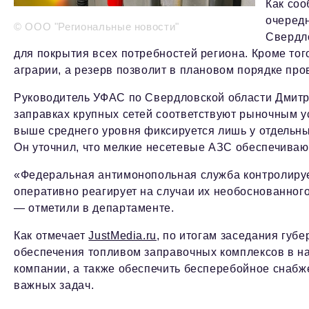
Как соо
очередн
© ООО "Региональные новости"
Свердл
для покрытия всех потребностей региона. Кроме то
аграрии, а резерв позволит в плановом порядке про
Руководитель УФАС по Свердловской области Дмитр
заправках крупных сетей соответствуют рыночным ус
выше среднего уровня фиксируется лишь у отдельны
Он уточнил, что мелкие несетевые АЗС обеспечиваю
«Федеральная антимонопольная служба контролирует
оперативно реагирует на случаи их необоснованног
— отметили в департаменте.
Как отмечает
JustMedia.ru
, по итогам заседания губ
обеспечения топливом заправочных комплексов в на
компании, а также обеспечить бесперебойное снаб
важных задач.