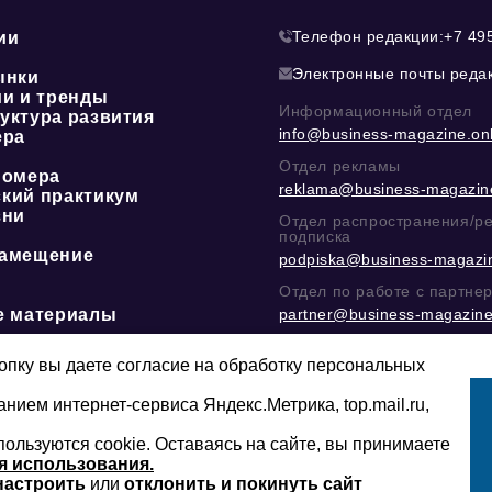
Телефон редакции:
+7 49
ии
Электронные почты реда
ынки
ии и тренды
Информационный отдел
уктура развития
info@business-magazine.onl
ера
Отдел рекламы
номера
reklama@business-magazine
кий практикум
зни
Отдел распространения/р
подписка
амещение
podpiska@business-magazin
Отдел по работе с партне
е материалы
partner@business-magazine
Написать директору в тел
@mazov
или
MAX
пку вы даете согласие на обработку персональных
анием интернет-сервиса Яндекс.Метрика, top.mail.ru,
пользуются cookie. Оставаясь на сайте, вы принимаете
Сайт может содержать контент, не пред
16+
младше 16-ти лет.
я использования.
настроить
или
отклонить и покинуть сайт