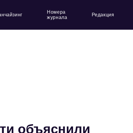
Номера
анчайзинг
Редакция
журнала
сти объяснили