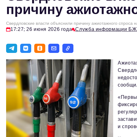
причину ажиотажно
Свердловские власти объяснили причину ажиотажного спроса н
17:27; 26 июня 2026 года
Служба информации БЖ
Ажиотаж
Свердло
недосто
сообщи
«Первы
фиксиро
регуляр
застави
и спров