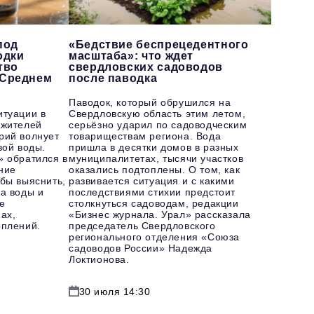
под
«Бедствие беспрецедентного
одки
масштаба»: что ждет
тво
свердловских садоводов
 Среднем
после паводка
Паводок, который обрушился на
итуации в
Свердловскую область этим летом,
 жителей
серьёзно ударил по садоводческим
рий волнует
товариществам региона. Вода
вой воды.
пришла в десятки домов в разных
» обратился в
муниципалитетах, тысячи участков
ние
оказались подтоплены. О том, как
бы выяснить,
развивается ситуация и с какими
а воды и
последствиями стихии предстоит
е
столкнуться садоводам, редакции
ах,
«Бизнес журнала. Урал» рассказала
оплений.
председатель Свердловского
регионального отделения «Союза
садоводов России» Надежда
Локтионова.
30 июля 14:30