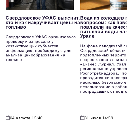
Свердловское УФАС выяснит,
Вода из колодцев 
кто и как накручивает цены на
вопросом: как пав
топливо
повлияли на качес
питьевой воды на
Урале
Свердловское УФАС организовало
проверку и запросило у
хозяйствующих субъектов
На фоне паводковой с
информацию, необходимую для
Свердловской области
анализа ценообразования на
подтопленных террито
топливо.
вопрос качества питье
«Бизнес Журнал. Урал
региональное управле
Роспотребнадзора, что
проводится ли проверк
насколько безопасно е
использование в район
пострадавших от подт
04 августа 15:40
31 июля 14:59