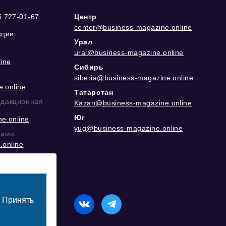
5 727-01-67
Центр
center@business-magazine.online
кции:
Урал
ural@business-magazine.online
ine
Сибирь
siberia@business-magazine.online
.online
Татарстан
едакционная
Kazan@business-magazine.online
Юг
e.online
yug@business-magazine.online
рами
.online
еграм
Принять
назначенный для лиц