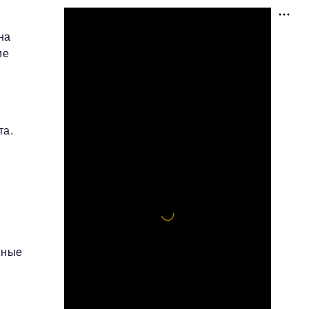
на
ие
та.
вные