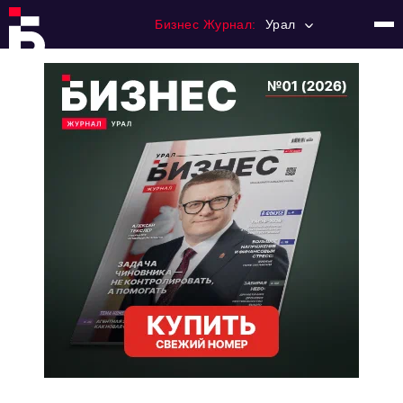
Бизнес Журнал:
Урал
Главная
Франчайзинг
Номера журнала
Контакты
Категории:
Альтернатива
Стиль жизни
Тема номера
HR
Персона номера