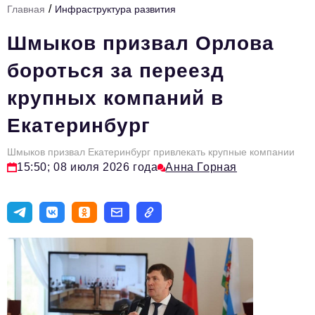
/
Главная
Инфраструктура развития
Инфраструктура развития
Шмыков призвал Орлова
Технологии и тренды
бороться за переезд
Ниши и рынки
крупных компаний в
Цитаты
Екатеринбург
Туризм
Новости
Шмыков призвал Екатеринбург привлекать крупные компании
15:50; 08 июля 2026 года
Анна Горная
Импортозамещение
ИННОПРОМ
Топ-100 влиятельных людей Свердловской области
Авторские материалы
Видео
ТОП-100 влиятельных людей — 2025