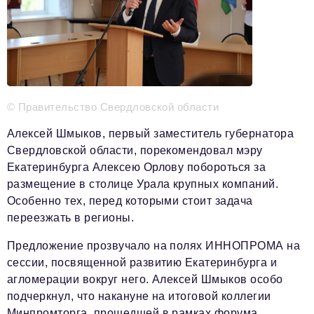
Телефон редакции:
+7 495 727-01-67
Электронные почты редакции:
Информационный отдел
info@business-magazine.online
© Правительство Свердловской области
Отдел рекламы
reklama@business-magazine.online
Алексей Шмыков, первый заместитель губернатора
Отдел распространения/редакционная подписка
Свердловской области, порекомендовал мэру
podpiska@business-magazine.online
Екатеринбурга Алексею Орлову побороться за
Отдел по работе с партнерами
размещение в столице Урала крупных компаний.
partner@business-magazine.online
Особенно тех, перед которыми стоит задача
переезжать в регионы.
Предложение прозвучало на полях ИННОПРОМА на
сессии, посвященной развитию Екатеринбурга и
агломерации вокруг него. Алексей Шмыков особо
подчеркнул, что накануне на итоговой коллегии
Минпромторга, прошедшей в рамках форума,