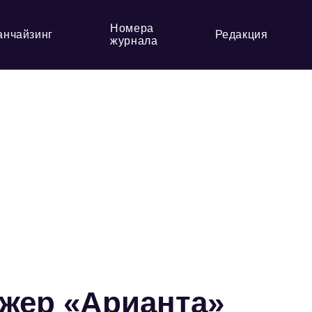
Номера
анчайзинг
Редакция
журнала
жер «Арианта»