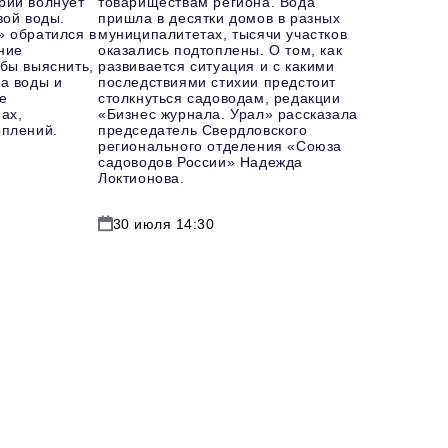
рий волнует
товариществам региона. Вода
вой воды.
пришла в десятки домов в разных
» обратился в
муниципалитетах, тысячи участков
ние
оказались подтоплены. О том, как
бы выяснить,
развивается ситуация и с какими
а воды и
последствиями стихии предстоит
е
столкнуться садоводам, редакции
ах,
«Бизнес журнала. Урал» рассказала
оплений.
председатель Свердловского
регионального отделения «Союза
садоводов России» Надежда
Локтионова.
30 июля 14:30