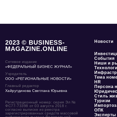
2023 © BUSINESS-
Новости
MAGAZINE.ONLINE
Инвестиц
События
Сетевое издание
Ниши и р
«ФЕДЕРАЛЬНЫЙ БИЗНЕС ЖУРНАЛ»
Технолог
Инфрастр
Учредитель
Тема ном
ООО «РЕГИОНАЛЬНЫЕ НОВОСТИ»
HR
Главный редактор
Персона 
Хайрутдинова Светлана Юрьевна
Юридичес
Стиль жи
Туризм
Регистрационный номер: серия Эл №
Импортоз
ФС77-73398 от 03 августа 2018 г.
согласно выписке из реестра
ОПК
зарегистрированных средств массовой
Эксперты
информации выдана Федеральной