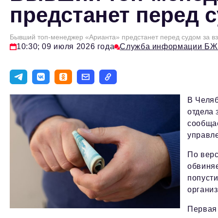
предстанет перед с
Бывший топ-менеджер «Арианта» предстанет перед судом за вз
10:30; 09 июля 2026 года
Служба информации БЖ
В Челяб
отдела 
сообща
управле
По верс
обвиняе
попусти
организ
Первая 