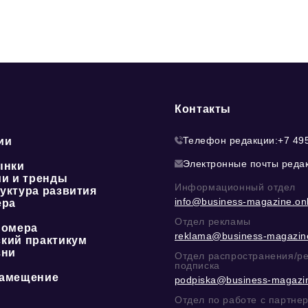
Контакты
Телефон редакции:
+7 49
ии
Электронные почты реда
ынки
ии и тренды
Информационный отдел
уктура развития
info@business-magazine.onl
ера
Отдел рекламы
номера
reklama@business-magazine
кий практикум
зни
Отдел распространения/р
подписка
амещение
podpiska@business-magazin
Отдел по работе с партне