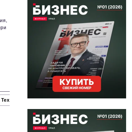
ия,
при
Технологии и тренды
Ниши и рынки
Цитаты