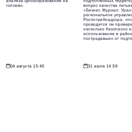
анализа ценообразования на
подтопленных террито
топливо.
вопрос качества питье
«Бизнес Журнал. Урал
региональное управле
Роспотребнадзора, что
проводится ли проверк
насколько безопасно е
использование в район
пострадавших от подт
04 августа 15:40
31 июля 14:59