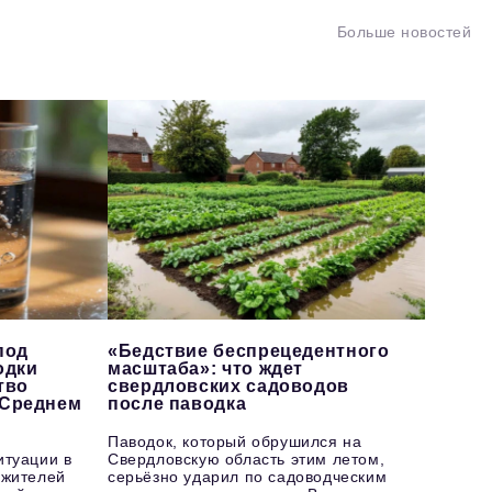
Больше новостей
под
«Бедствие беспрецедентного
одки
масштаба»: что ждет
тво
свердловских садоводов
 Среднем
после паводка
Паводок, который обрушился на
итуации в
Свердловскую область этим летом,
 жителей
серьёзно ударил по садоводческим