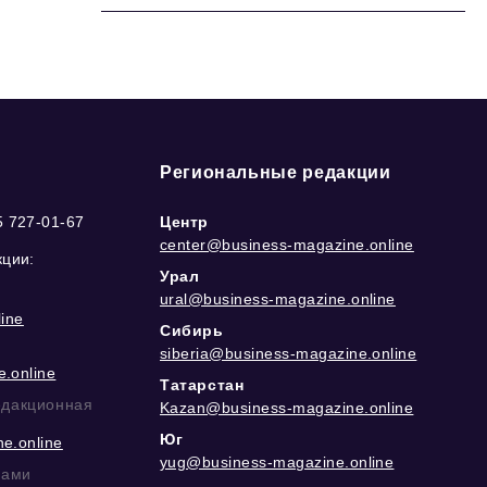
Региональные редакции
5 727-01-67
Центр
center@business-magazine.online
кции:
Урал
ural@business-magazine.online
ine
Сибирь
siberia@business-magazine.online
.online
Татарстан
едакционная
Kazan@business-magazine.online
Юг
e.online
yug@business-magazine.online
рами