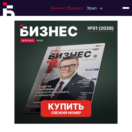
Бизнес Журнал:
Урал
Главная
Франчайзинг
Номера журнала
Контакты
Категории:
Альтернатива
Стиль жизни
Тема номера
HR
Персона номера