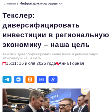
/
Главная
Инфраструктура развития
Инфраструктура развития
Текслер:
Технологии и тренды
диверсифицировать
Ниши и рынки
инвестиции в региональную
Цитаты
экономику – наша цель
Туризм
Новости
Текслер: диверсифицировать инвестиции в региональную
экономику – наша цель
15:31; 16 июля 2025 года
Анна Горная
Импортозамещение
ИННОПРОМ
Топ-100 влиятельных людей Свердловской области
Авторские материалы
Видео
ТОП-100 влиятельных людей — 2025