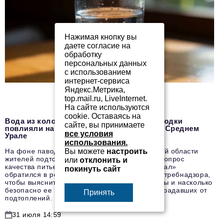
Нажимая кнопку вы
даете согласие на
обработку
персональных данных
с использованием
интернет-сервиса
Яндекс.Метрика,
top.mail.ru, LiveInternet.
На сайте используются
cookie. Оставаясь на
Вода из колодцев под вопросом: как паводки
сайте, вы принимаете
повлияли на качество питьевой воды на Среднем
все условия
Урале
использования.
Вы можете
настроить
На фоне паводковой ситуации в Свердловской области
жителей подтопленных территорий волнует вопрос
или
отклонить и
качества питьевой воды. «Бизнес Журнал. Урал»
покинуть сайт
обратился в региональное управление Роспотребнадзора,
чтобы выяснить, проводится ли проверка воды и насколько
безопасно ее использование в районах, пострадавших от
Принять
подтоплений.
31 июля 14:59