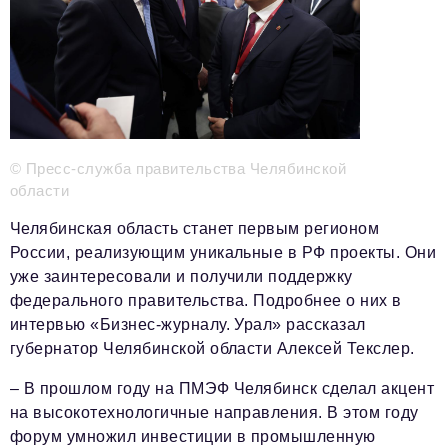
Телефон редакции:
+7 495 727-01-67
Электронные почты редакции:
Информационный отдел
info@business-magazine.online
Отдел рекламы
© Пресс-служба правительства Челябинской
reklama@business-magazine.online
области
Отдел распространения/редакционная подписка
Челябинская область станет первым регионом
podpiska@business-magazine.online
России, реализующим уникальные в РФ проекты. Они
Отдел по работе с партнерами
уже заинтересовали и получили поддержку
partner@business-magazine.online
федерального правительства. Подробнее о них в
интервью «Бизнес-журналу. Урал» рассказал
губернатор Челябинской области Алексей Текслер.
–
В прошлом году на ПМЭФ Челябинск сделал акцент
на высокотехнологичные направления. В этом году
форум умножил инвестиции в промышленную